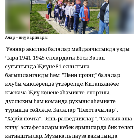
Алар – Җиңү варилары
Уеннар авылның балалар мәйданчыгында узды.
Чара 1941-1945 еллардагы Бөек Ватан
сугышында Җиңүнең 81 еллыгына
багышланганды һәм "Нәни принц" балалар
клубы чикләрендә үткәрелде. Китапханәче
кыскача Җиңү көненең әһәмияте, спортның,
дуслыкның һәм команда рухының әһәмияте
турында сөйләде. Балалар "Пехотачылар",
"Хәрби почта", "Яшь разведчиклар", "Сазлык аша
кичү" эстафеталары кебек ярышларда бик теләп
катнаштылар. Музыкаль пауза вакытында