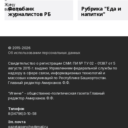
Фотобанк
Рубрика "Еда и
журналистов РБ
напитки"
© 2015-2026
Об использовании персональных данных
Свидетельство о регистрации СМИ: ПИ № ТУ 02 - 01387 от 5
августа 2015 г. выдано Управлением федеральной службы по
надзору в сфере связи, информационных технологий и
массовых коммуникаций по Республике Башкортостан.
Главный редактор Амирханов Ф.Ф.
"Игенче" - общественно-политическая газета Главный
редактор Амирханов Ф.Ф.
Телефон
8(34796)3-10-58
Эл. почта
gazetaigenche@mail.ru