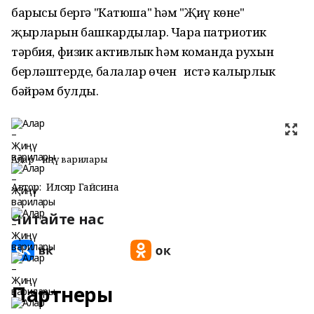
барысы бергә "Катюша" һәм "Җиңү көне"
җырларын башкардылар. Чара патриотик
тәрбия, физик активлык һәм команда рухын
берләштерде, балалар өчен истә калырлык
бәйрәм булды.
Алар – Җиңү варилары
Автор:
Илсөяр Гайсина
Читайте нас
Партнеры