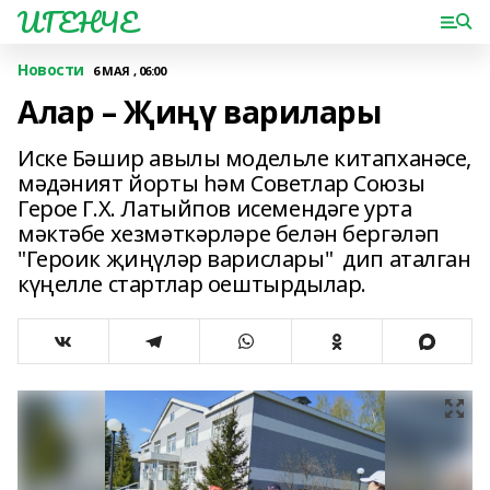
ИГЕНЧЕ
Новости
6 МАЯ , 06:00
Алар – Җиңү варилары
Иске Бәшир авылы модельле китапханәсе,
мәдәният йорты һәм Советлар Союзы
Герое Г.Х. Латыйпов исемендәге урта
мәктәбе хезмәткәрләре белән бергәләп
"Героик җиңүләр варислары" дип аталган
күңелле стартлар оештырдылар.