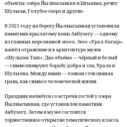
объекты: озёра Йылкысыккан и Ыгышма, речку
Шульган, Голубое озеро и другие.
В 2021 году на берегу Йылкысыккан установили
памятник крылатому коню Акбузату — одному
из главных персонажей эпоса. Эпос «Урал-батыр»
нашёл отражение и в архитектуре музея
«Шульган-Таш». Два объёма — чёрный и белый
— символизируют борьбу добра и зла, Урала и
Шульгена. Между ними — тонкая стеклянная
грань, как символ человеческой жизни.
Праздник начнётся со встречи гостей у озера
Йылкысыккан, где установлен памятник
Акбузату. Затем в музее состоится
торжественное открытие тематического класса