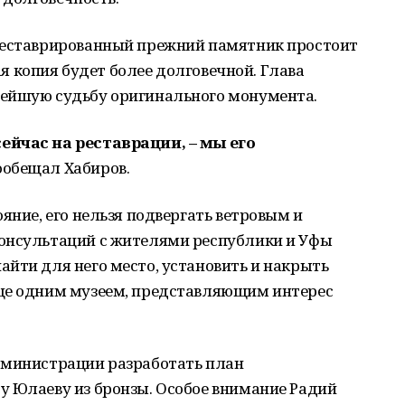
реставрированный прежний памятник простоит
вая копия будет более долговечной. Глава
нейшую судьбу оригинального монумента.
ейчас на реставрации, – мы его
ообещал Хабиров.
яние, его нельзя подвергать ветровым и
онсультаций с жителями республики и Уфы
йти для него место, установить и накрыть
ще одним музеем, представляющим интерес
дминистрации разработать план
у Юлаеву из бронзы. Особое внимание Радий