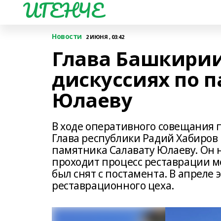
ИГЕНЧЕ
Новости
2 ИЮНЯ , 03:42
Глава Башкирии
дискуссиях по 
Юлаеву
В ходе оперативного совещания 
Глава республики Радий Хабиров
памятника Салавату Юлаеву. Он н
проходит процесс реставрации 
был снят с постамента. В апреле
реставрационного цеха.