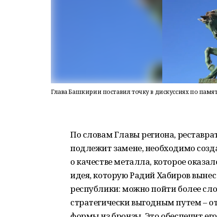
Глава Башкирии поставил точку в дискуссиях по памя
По словам Главы региона, реставр
подлежит замене, необходимо созд
о качестве металла, которое оказал
идея, которую Радий Хабиров выне
республики: можно пойти более сло
стратегически выгодным путем – о
формы из бронзы. Это обеспечит его