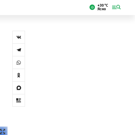
+30 °С
Ясно