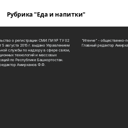
Рубрика "Еда и напитки"
ьство о регистрации СМИ: ПИ № ТУ 02
"Игенче" - общественно-п
от 5 августа 2015 г. выдано Управлением
Главный редактор Амирха
ной службы по надзору в сфере связи,
ионных технологий и массовых
аций по Республике Башкортостан.
редактор Амирханов Ф.Ф.