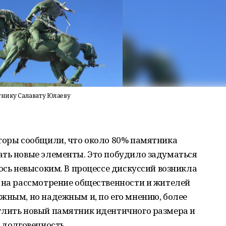
тнику Салавату Юлаеву
аторы сообщили, что около 80% памятника
ать новые элементы. Это побудило задуматься
ось невысоким. В процессе дискуссий возникла
с на рассмотрение общественности и жителей
жным, но надежным и, по его мнению, более
тлить новый памятник идентичного размера и
 долговечность.