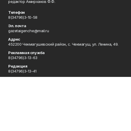
редактор Амирханов Ф.Ф.
Телефон
8(34796)3-10-58
Эл. почта
gazetaigenche@mail.ru
Адрес
452200 Чекмагушевский район, с. Чекмагуш, ул. Ленина, 49.
Рекламная служба
8(34796)3-13-63
Редакция
8(34796)3-13-41
Приемная
8(34796) 3-10-58
Сотрудничество
8(34796)3-16-13
Отдел кадров
8(34796) 3-13-63