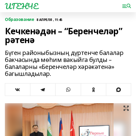
ИГЕНЧЕ
Образование
8 АПРЕЛЯ , 11:45
Кечкенәдән – “Беренчеләр”
рәтенә
Бүген районыбызның дүртенче балалар
бакчасында мөһим вакыйга булды –
балаларны «Беренчеләр хәрәкәтенә»
багышладылар.