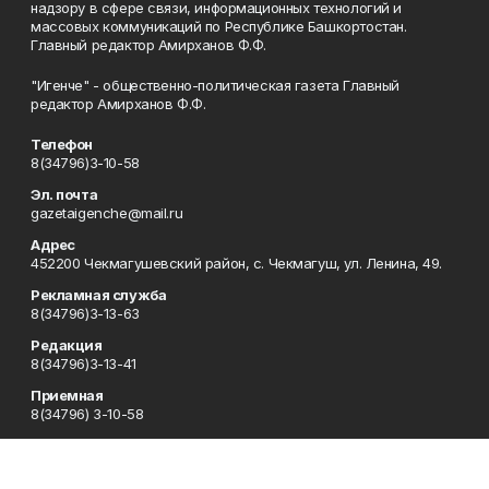
надзору в сфере связи, информационных технологий и
массовых коммуникаций по Республике Башкортостан.
Главный редактор Амирханов Ф.Ф.
"Игенче" - общественно-политическая газета Главный
редактор Амирханов Ф.Ф.
Телефон
8(34796)3-10-58
Эл. почта
gazetaigenche@mail.ru
Адрес
452200 Чекмагушевский район, с. Чекмагуш, ул. Ленина, 49.
Рекламная служба
8(34796)3-13-63
Редакция
8(34796)3-13-41
Приемная
8(34796) 3-10-58
Сотрудничество
8(34796)3-16-13