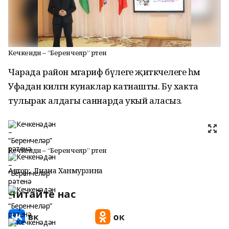
Кечкенәдән – “Беренчеләр” рәтенә
Чарада район мәгариф бүлеге җитәкчелеге һәм
Уфадан килгән кунаклар катнашты. Бу хакта
тулырак алдагы саннарда укый аласыз.
Кечкенәдән – “Беренчеләр” рәтенә
Автор:
Лиана Ханмурзина
Читайте нас