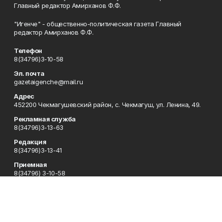
Главный редактор Амирханов Ф.Ф.
"Игенче" - общественно-политическая газета Главный
редактор Амирханов Ф.Ф.
Телефон
8(34796)3-10-58
Эл. почта
gazetaigenche@mail.ru
Адрес
452200 Чекмагушевский район, с. Чекмагуш, ул. Ленина, 49.
Рекламная служба
8(34796)3-13-63
Редакция
8(34796)3-13-41
Приемная
8(34796) 3-10-58
Сотрудничество
8(34796)3-16-13
Отдел кадров
8(34796) 3-13-63