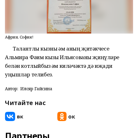
Афәрин, София!
Талантлы кызны һәм аның җитәкчесе
Альмира Фәһим кызы Ильясованы җиңүләре
белән котлыйбыз һәм киләчәктә дә иҗади
уңышлар телибез.
Автор:
Илсөяр Гайсина
Читайте нас
Партнеры