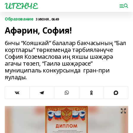
ИГЕНЧЕ
Образование
3 ИЮНЯ , 06:49
Афәрин, София!
6нчы “Кояшкай” балалар бакчасының “Бал
кортлары” төркемендә тәрбияләнүче
София Коземаслова иң яхшы шәҗәрә
агачы төзеп, “Гаилә шәҗәрәсе”
муниципаль конкурсында гран-при
яулады.