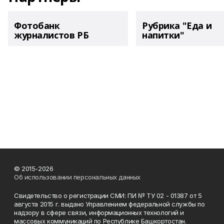
Фотобанк
Рубрика "Еда и
журналистов РБ
напитки"
© 2015-2026
Об использовании персональных данных
Свидетельство о регистрации СМИ: ПИ № ТУ 02 - 01387 от 5
августа 2015 г. выдано Управлением федеральной службы по
надзору в сфере связи, информационных технологий и
массовых коммуникаций по Республике Башкортостан.