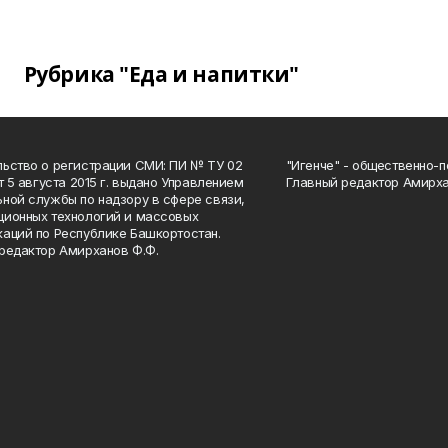
Рубрика "Еда и напитки"
ьство о регистрации СМИ: ПИ № ТУ 02
"Игенче" - общественно-п
от 5 августа 2015 г. выдано Управлением
Главный редактор Амирха
ной службы по надзору в сфере связи,
ионных технологий и массовых
аций по Республике Башкортостан.
редактор Амирханов Ф.Ф.