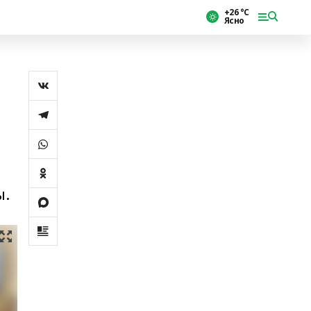
+26 °С
Ясно
ы.