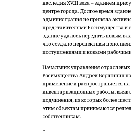
наследия XVIII века – зданием при
центре города. Долгое время здание
администрация не приняла активное
представителями Росимущества и 
здание удалось передать новым вл
что создало перспективы пополнен
поступлениями и новыми рабочими
Начальник управления отраслевых 
Росимущества Андрей Вершинин по
применение и распространяется на 
инвентаризационные работы, выявл
подчинения, из которых более шест
этим объектам принимаются решен
собственникам.