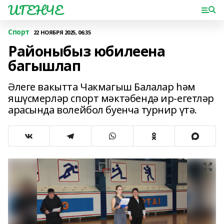
ИГЕНЧЕ
Спорт
22 НОЯБРЯ 2025, 06:35
Районыбыз юбилеена
багышлап
Әлеге вакытта Чакмагыш Балалар һәм
яшүсмерләр спорт мәктәбендә ир-егетләр
арасында волейбол буенча турнир үтә.