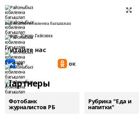
Районыбыз юбилеена багышлап
Автор:
Илсөяр Гайсина
Читайте нас
Партнеры
Фотобанк
Рубрика "Еда и
журналистов РБ
напитки"