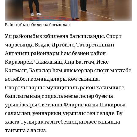
Районыбыз юбилеена багышлап
Ул районыбыз юбилеена багышланды. Спорт
чарасында Бүздәк, Дүртөйле, Татарстанның
Актаныш районнары һәм безнең район
Каразирек, Чакмагыш, Яңа Балтач, Иске
Калмаш, Балалар һәм яшүсмерләр спорт мәктәбе
волейбол командалары көч сынаша.
Спортчыларны муниципаль район хакимияте
башлыгының социаль мәсьәләләр буенча
урынбасары Светлана Фларис кызы Шакирова
сәламләп, уеннарның уңышлы үтүен теләде. Бу
хакта тулырак гәзитебезнең киләсе санында
таныша аласыз.