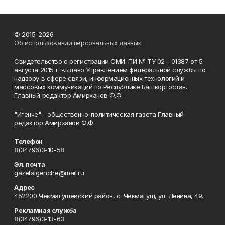
© 2015-2026
Об использовании персональных данных
Свидетельство о регистрации СМИ: ПИ № ТУ 02 - 01387 от 5
августа 2015 г. выдано Управлением федеральной службы по
надзору в сфере связи, информационных технологий и
массовых коммуникаций по Республике Башкортостан.
Главный редактор Амирханов Ф.Ф.
"Игенче" - общественно-политическая газета Главный
редактор Амирханов Ф.Ф.
Телефон
8(34796)3-10-58
Эл. почта
gazetaigenche@mail.ru
Адрес
452200 Чекмагушевский район, с. Чекмагуш, ул. Ленина, 49.
Рекламная служба
8(34796)3-13-63