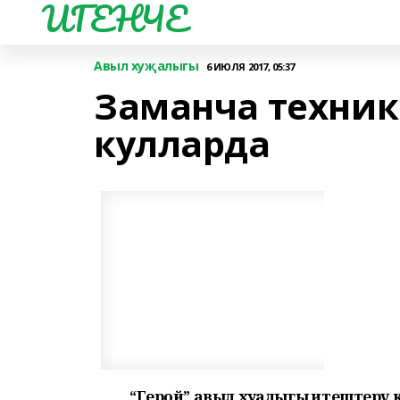
ИГЕНЧЕ
Авыл хуҗалыгы
6 ИЮЛЯ 2017, 05:37
Заманча техни
кулларда
“Герой” авыл хуҗалыгы җитештерү