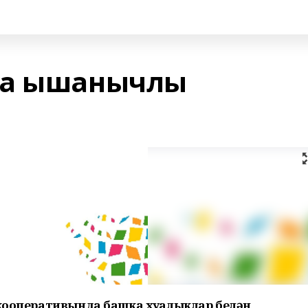
ка ышанычлы
 кооперативында башка хуҗалыклар белән