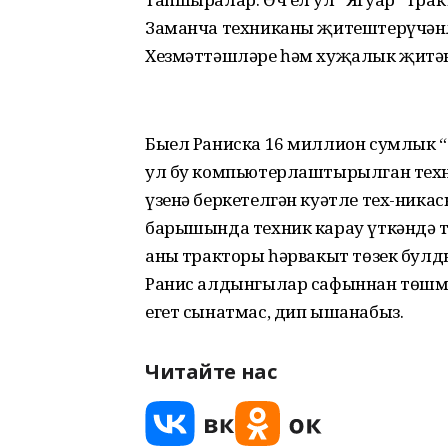
Заманча техниканы җитештерүчәнле
Хезмәттәшләре һәм хуҗалык җитәкч
Быел Раниска 16 миллион сумлык
ул бу компьютерлаштырылган техник
үзенә беркетелгән куәтле тех-ника
барышында техник карау үткәндә т
аның тракторы һәрвакыт төзек бул
Ранис алдынгылар сафыннан төшмәд
егет сынатмас, дип ышанабыз.
Читайте нас