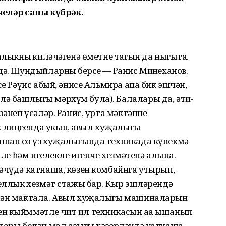
еләр саны күбрәк.
алыкның киләчәгенә өметне тагын да ныгыта.
дә. Шундыйларның берсе — Ранис Миңнеханов.
се Рәүис абый, әнисе Альмира апа бик эшчән,
ә башлыгы мәрхүм була). Балалары да, әти-
рәнеп үсәләр. Ранис, урта мәктәпне
 лицеенда укып, авыл хуҗалыгы
нан соң үз хуҗалыгында техникада күнекмә
әкле һәм игелекле игенче хезмәтенә алына.
әчүдә катнаша, көзен комбайнга утырып,
 еллык хезмәт стажы бар. Кыр эшләрендә
елән мактала. Авыл хуҗалыгы машиналарын
ен кыйммәтле чит ил техникасын аңа ышанып
торы белән мал азыгы хәзерләүдә катнаша.