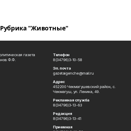
Рубрика "Животные"
олитическая газета
Телефон
нов Ф.Ф.
8(34796)3-10-58
Эл. почта
gazetaigenche@mail.ru
Адрес
452200 Чекмагушевский район, с.
Чекмагуш, ул. Ленина, 49.
Рекламная служба
8(34796)3-13-63
Редакция
8(34796)3-13-41
Приемная