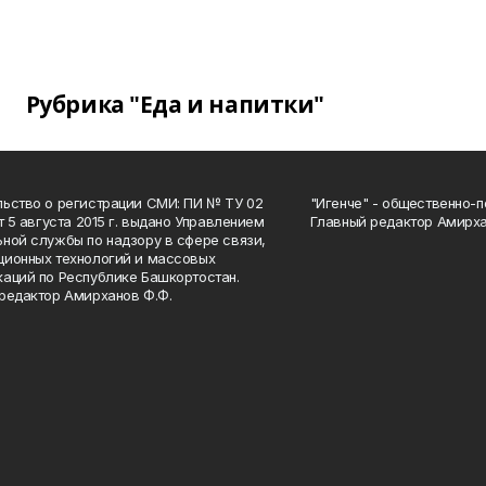
Рубрика "Еда и напитки"
ьство о регистрации СМИ: ПИ № ТУ 02
"Игенче" - общественно-п
от 5 августа 2015 г. выдано Управлением
Главный редактор Амирха
ной службы по надзору в сфере связи,
ионных технологий и массовых
аций по Республике Башкортостан.
редактор Амирханов Ф.Ф.