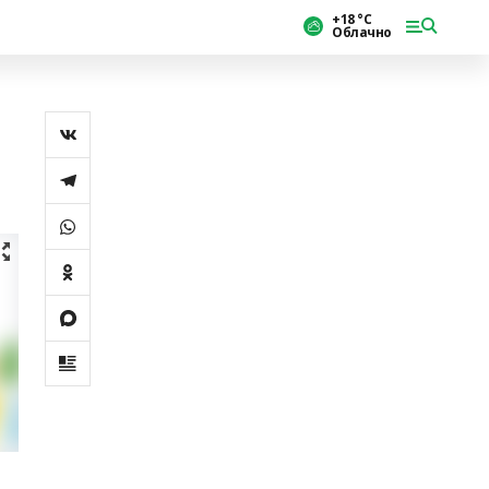
+18 °С
Облачно