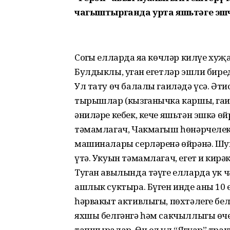
чагыштырганда урта яшьтәге эшч
Соңгы елларда яңа көчләр килүе хуҗ
Булдыклы, уңган егетләр эшли бире
Ул тату өч балалы гаиләдә үсә. Әти
тырышлар (кызганычка каршы, гаил
әниләре кебек, кече яшьтән эшкә өй
тәмамлагач, Чакмагыш һөнәрчелек
машиналары серләренә өйрәнә. Шун
үтә. Укуын тәмамлагач, егет иң кир
Туган авылында тәүге елларда ук ч
ашлык суктыра. Бүген инде аның 10
һәрвакыт активлыгы, пөхтәлеге б
яхшы белгәнгә һәм сакчыллыгы өч
тапшыралар. Өч ел ул “Ягуар” трак