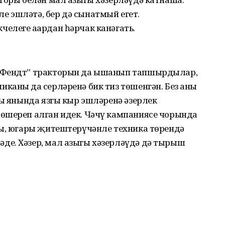
 эшләтә, бер дә сынатмый егет.
елеге аңардан һәрчак канәгать.
 “Фендт” тракторын да ышанып тапшырдылар,
аның да серләренә бик тиз төшенгән. Без аны
сы янында язгы кыр эшләренә әзерлек
өшереп алган идек. Чәчү кампаниясе чорында
ды, югары җитештерүчәнле техника төрендә
е. Хәзер, мал азыгы хәзерләүдә дә тырыш