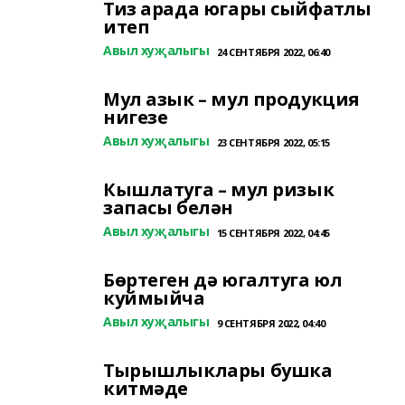
Тиз арада югары сыйфатлы
итеп
Авыл хуҗалыгы
24 СЕНТЯБРЯ 2022, 06:40
Мул азык – мул продукция
нигезе
Авыл хуҗалыгы
23 СЕНТЯБРЯ 2022, 05:15
Кышлатуга – мул ризык
запасы белән
Авыл хуҗалыгы
15 СЕНТЯБРЯ 2022, 04:45
Бөртеген дә югалтуга юл
куймыйча
Авыл хуҗалыгы
9 СЕНТЯБРЯ 2022, 04:40
Тырышлыклары бушка
китмәде