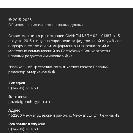
© 2015-2026
Об использовании персональных данных
Свидетельство о регистрации СМИ: ПИ № ТУ 02 - 01387 от 5
августа 2015 г. выдано Управлением федеральной службы по
надзору в сфере связи, информационных технологий и
массовых коммуникаций по Республике Башкортостан.
Главный редактор Амирханов Ф.Ф.
"Игенче" - общественно-политическая газета Главный
редактор Амирханов Ф.Ф.
Телефон
8(34796)3-10-58
Эл. почта
gazetaigenche@mail.ru
Адрес
452200 Чекмагушевский район, с. Чекмагуш, ул. Ленина, 49.
Рекламная служба
8(34796)3-13-63