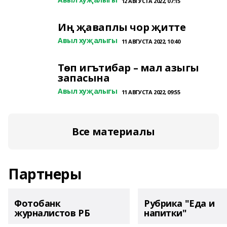
12 АВГУСТА 2022, 07:15
Иң җаваплы чор җитте
Авыл хуҗалыгы
11 АВГУСТА 2022, 10:40
Төп игътибар – мал азыгы
запасына
Авыл хуҗалыгы
11 АВГУСТА 2022, 09:55
Все материалы
Партнеры
Фотобанк
Рубрика "Еда и
журналистов РБ
напитки"