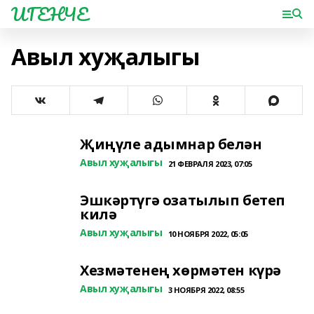
ИГЕНЧЕ
Авыл хуҗалыгы
Җиңүле адымнар белән
Авыл хуҗалыгы
21 ФЕВРАЛЯ 2023, 07:05
Эшкәртүгә озатылып бетеп
килә
Авыл хуҗалыгы
10 НОЯБРЯ 2022, 05:05
Хезмәтенең хөрмәтен күрә
Авыл хуҗалыгы
3 НОЯБРЯ 2022, 08:55