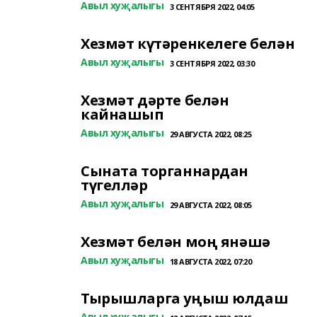
Авыл хуҗалыгы
3 СЕНТЯБРЯ 2022, 04:05
Хезмәт күтәренкелеге белән
Авыл хуҗалыгы
3 СЕНТЯБРЯ 2022, 03:30
Хезмәт дәрте белән
кайнашып
Авыл хуҗалыгы
29 АВГУСТА 2022, 08:25
Сыната торганнардан
түгелләр
Авыл хуҗалыгы
29 АВГУСТА 2022, 08:05
Хезмәт белән моң янәшә
Авыл хуҗалыгы
18 АВГУСТА 2022, 07:20
Тырышларга уңыш юлдаш
Авыл хуҗалыгы