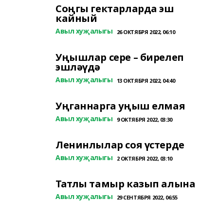
Соңгы гектарларда эш
кайный
Авыл хуҗалыгы
26 ОКТЯБРЯ 2022, 06:10
Уңышлар сере – бирелеп
эшләүдә
Авыл хуҗалыгы
13 ОКТЯБРЯ 2022, 04:40
Уңганнарга уңыш елмая
Авыл хуҗалыгы
9 ОКТЯБРЯ 2022, 03:30
Ленинлылар соя үстерде
Авыл хуҗалыгы
2 ОКТЯБРЯ 2022, 03:10
Татлы тамыр казып алына
Авыл хуҗалыгы
29 СЕНТЯБРЯ 2022, 06:55