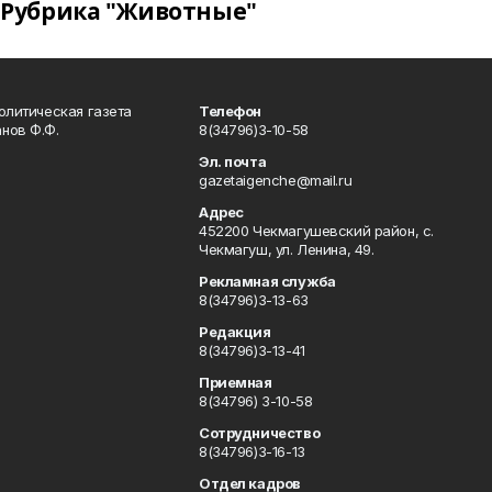
Рубрика "Животные"
олитическая газета
Телефон
нов Ф.Ф.
8(34796)3-10-58
Эл. почта
gazetaigenche@mail.ru
Адрес
452200 Чекмагушевский район, с.
Чекмагуш, ул. Ленина, 49.
Рекламная служба
8(34796)3-13-63
Редакция
8(34796)3-13-41
Приемная
8(34796) 3-10-58
Сотрудничество
8(34796)3-16-13
Отдел кадров