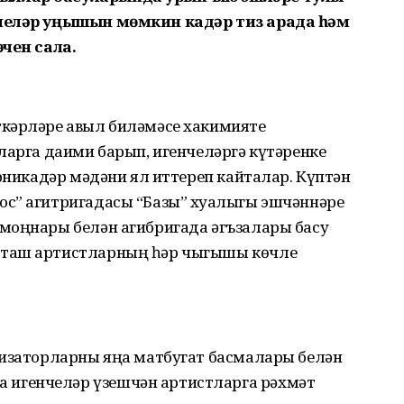
клеләр уңышын мөмкин кадәр тиз арада һәм
өчен сала.
ткәрләре авыл биләмәсе хакимияте
ларга даими барып, игенчеләргә күтәренке
ерникадәр мәдәни ял иттереп кайталар. Күптән
с” агитригадасы “Базы” хуҗалыгы эшчәннәре
моңнары белән агибригада әгъзалары басу
кташ артистларның һәр чыгышы көчле
низаторларны яңа матбугат басмалары белән
игенчеләр үзешчән артистларга рәхмәт