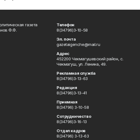
олитическая газета
Телефон
нов Ф.Ф.
8(34796)3-10-58
Эл. почта
gazetaigenche@mail.ru
Адрес
452200 Чекмагушевский район, с.
Чекмагуш, ул. Ленина, 49.
Рекламная служба
8(34796)3-13-63
Редакция
8(34796)3-13-41
Приемная
8(34796) 3-10-58
Сотрудничество
8(34796)3-16-13
Отдел кадров
8(34796) 3-13-63