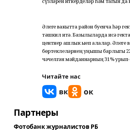
сүзләрен җиткерделәр һәм тагын да
Әлеге вакытта район буенча һәр ге
тәшкил итә. Базылыларда исә гект
центнер ашлык җыеп алалар. Әлеге
бөртеклеләрнең уңышы барлыгы 22
чәчелгән мәйданнарның 31% урып-җ
Читайте нас
Партнеры
Фотобанк журналистов РБ