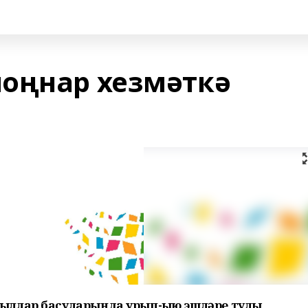
оңнар хезмәткә
ыллар басуларында урып-җыю эшләре тулы