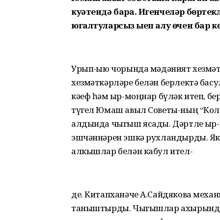
куәтендә бара. Игенчеләр бөрте
югалтуларсыз җыеп алу өчен бар к
Урып-җыю чорында мәдәният хезмә
хезмәткәрләре белән берлектә басу
кәеф һәм җыр-моңнар бүләк итеп, б
түгел Юмаш авыл Советы-ның “Коло
алдында чыгыш ясады. Дәртле җыр-
эшчәннәрен эшкә рухландырды. Я
алкышлар белән кабул ител-
де. Китапханәче А.Сайдякова меха
таныштырды. Чыгышлар ахырында 