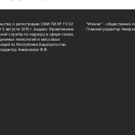
ьство о регистрации СМИ: ПИ № ТУ 02
"Игенче" - общественно-п
от 5 августа 2015 г. выдано Управлением
Главный редактор Амирха
ной службы по надзору в сфере связи,
ионных технологий и массовых
аций по Республике Башкортостан.
редактор Амирханов Ф.Ф.