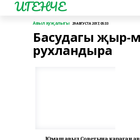
ИГЕНЧЕ
Авыл хуҗалыгы
29 АВГУСТА 2017, 05:33
Басудагы җыр-м
рухландыра
Юмаш авыл Советына караган ав