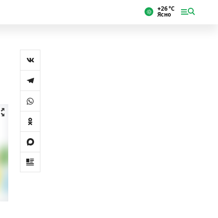
+26 °С
Ясно