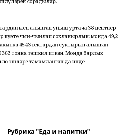
 килүләрен сорадылар.
ктардан җыеп алынган уңыш уртача 38 центнер
ар куәте чын-чынлап сокланырлык: монда 49,2
 вакытка 4543 гектардан суктырып алынган
362 тонна тәшкил иткән. Монда барлык
ыю эшләре тәмамланган да инде.
Рубрика "Еда и напитки"