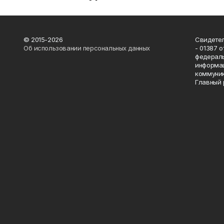
© 2015-2026
Свидетел
Об использовании персональных данных
- 01387 
федераль
информац
коммуник
Главный 