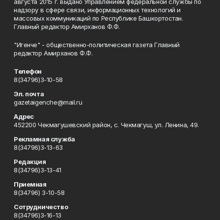
августа 2015 г. выдано Управлением федеральной службы по
надзору в сфере связи, информационных технологий и
массовых коммуникаций по Республике Башкортостан.
Главный редактор Амирханов Ф.Ф.
"Игенче" - общественно-политическая газета Главный
редактор Амирханов Ф.Ф.
Телефон
8(34796)3-10-58
Эл. почта
gazetaigenche@mail.ru
Адрес
452200 Чекмагушевский район, с. Чекмагуш, ул. Ленина, 49.
Рекламная служба
8(34796)3-13-63
Редакция
8(34796)3-13-41
Приемная
8(34796) 3-10-58
Сотрудничество
8(34796)3-16-13