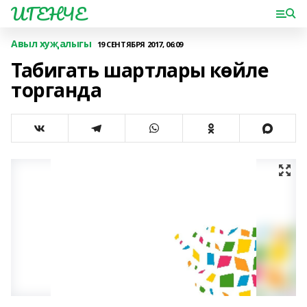
ИГЕНЧЕ
Авыл хуҗалыгы
19 СЕНТЯБРЯ 2017, 06:09
Табигать шартлары көйле
торганда