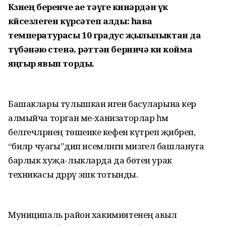
Көзнең беренче ае тәүге көннәрдән үк
көйсезлеген күрсәтеп алды: һава
температурасы 10 градус җылылыктан да
түбәнәю өстенә, рәттән берничә көн койма
яңгыр явып торды.
Башаклары тулышкан иген басуларына керә
алмыйча торган ме-ханизаторлар һәм
белгечләрнең төшенке кәефен күтәреп җибәреп,
“әбиләр чуагы”дип исемләнгән мизгел башлануга
барлык хуҗа-лыкларда да бөтен урак
техникасы дәррәү эшкә тотынды.
Муниципаль район хакимиятенең авыл