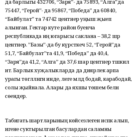
да барлыгы 432706, “Заря”- да 75893, “Алга”да
75447, “Герой”- да 95867, “Победа” да 60840,
“Байбулат” та 74742 центнер уңыш җыеп
алынган. Гектар куәте район буенча
республикада иң югарысы саклана – 38,2 шәр
центнер. ”Базы”-да бу күрсәткеч 52, “Герой”да
51,7, “Байбулат”та 41,9, “Победа” да 40,4,
“Заря”да 41,2, “Алга” да 37,6 шар центнер тәшкил
итә. Барлык хуҗалыкларда да диярлек арпа
урагы төгәлләнгән инде, әлеге мәлдә бодай, карабодай,
солы җыйнала. Алары да яхшы төшем белән
сөендерә.
Табигать шартларының көйсезлеген исәпкә алып,
игене суктырылган басулардан саламны