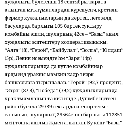
хуҗалыгы бүлегеннән 18 сентябрьгә карата
алынган мәгълүматлардан күренүенчә, крәстиян-
фермер хуҗалыкларын да кертеп, әлеге мәлдә
басуларда барлыгы 105 бөртек суктыру
комбайны эшли, шуларның 42се – “Базы” авыл
хуҗалыгы җитештерү кооперативыныкы.
“Алга” (8), “Герой”, “Байбулат”, “Волга”, “Юлдаш”
(5әр), Ленин исемендәге һәм “Заря” (4әр)
хуҗалыкларында да куәтле комбайннар
ярдәмендә уракны мөмкин кадәр тизрәк
башкарырга тырышалар. “Герой” (92,7 процент),
“Заря” (87,8), “Победа” (79,2) хуҗалыкларында
урак тәмамланып та килә инде. Дүшәмбе иртәсенә
район буенча 29789 гектарда игеннәр тезмәгә
салынып, шуларның 29564еннән барлыгы 112851
мең тонна ашлык җыеп алынган. Бу көнгә “Базы”