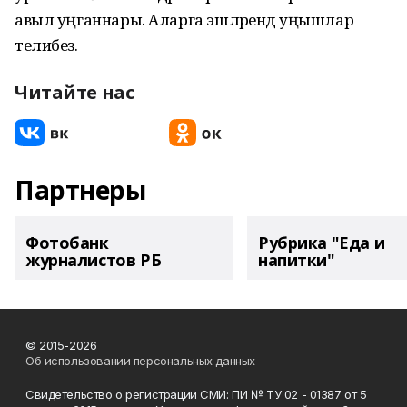
авыл уңганнары. Аларга эшләрендә уңышлар
телибез.
Читайте нас
Партнеры
Фотобанк
Рубрика "Еда и
журналистов РБ
напитки"
© 2015-2026
Об использовании персональных данных
Свидетельство о регистрации СМИ: ПИ № ТУ 02 - 01387 от 5