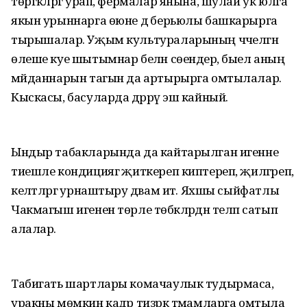
төргәкләргә урап, фермалар янына, шулай ук юлга
якын урыннарга өюне дә берьюлы башкарырга
тырышалар. Уҗым культураларының чәчелгән
өлеше куе шытымнар белән сөендерә, быел аның
мәйданнарын тагын да артырырга омтылалар.
Кыскасы, басуларда дәррәү эш кайный.
Ындыр табакларында да кайтарылган игенне
тиешле кондициягә җиткереп киптереп, җилгәреп,
келәтләргә урнаштыру дәвам итә. Яхшы сыйфатлы
Чакмагыш игенен төрле төбәкләрдән теләп сатып
алалар.
Табигать шартлары комачаулык тудырмаса,
уракны мөмкин кадәр тизрәк тәмамларга омтыла