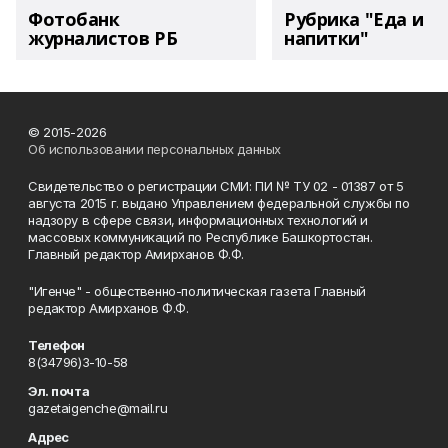
Фотобанк
Рубрика "Еда и
журналистов РБ
напитки"
© 2015-2026
Об использовании персональных данных
Свидетельство о регистрации СМИ: ПИ № ТУ 02 - 01387 от 5
августа 2015 г. выдано Управлением федеральной службы по
надзору в сфере связи, информационных технологий и
массовых коммуникаций по Республике Башкортостан.
Главный редактор Амирханов Ф.Ф.
"Игенче" - общественно-политическая газета Главный
редактор Амирханов Ф.Ф.
Телефон
8(34796)3-10-58
Эл. почта
gazetaigenche@mail.ru
Адрес