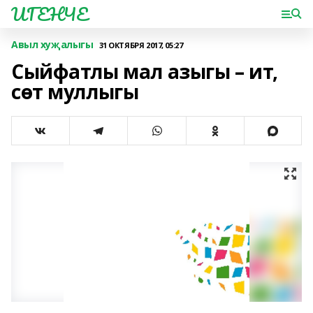
ИГЕНЧЕ
Авыл хуҗалыгы
31 ОКТЯБРЯ 2017, 05:27
Сыйфатлы мал азыгы – ит,
сөт муллыгы