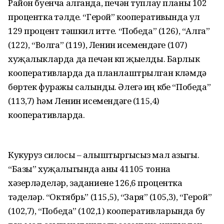
Район буенча алганда, печән туплау планы 102
процентка үтәлде. “Герой” кооперативында ул
129 процент тәшкил итте. “Победа” (126), “Алга”
(122), “Волга” (119), Ленин исемендәге (107)
хуҗалыкларда да печән күп җыелды. Барлык
кооперативларда да планлаштрылган күләмдә
бөртек фуражы салынды. Әлегә иң күбе “Победа”
(113,7) һәм Ленин исемендәге (115,4)
кооперативларда.
Кукуруз силосы – алыштыргысыз мал азыгы.
“Базы” хуҗалыгында аны 41105 тонна
хәзерләделәр, заданиене 126,6 процентка
үтәделәр. “Октябрь” (115,5), “Заря” (105,3), “Герой”
(102,7), “Победа” (102,1) кооперативларында бу