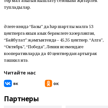
төр мал азыгын кышлату сезонына җитәрлек
тупладылар.
Әлеге көндә “Базы” да һәр шартлы малга 53
центнерга якын азык берәмлеге хәзерләнгән,
“Байбулат” җәмгыятендә – 45,35 центнер. “Алга”,
“Октябрь”, “Победа”, Ленин исемендәге
кооперативларда да 40 центнердан артыграк
тәшкил итә.
Читайте нас
Партнеры