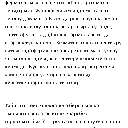
фермалары калкып чыга, җиһаз-корылмалар
булдырыла. Җәй-көз дәвамында мал азыгы
туплау дәвам итә. Быел да район буенча печән
җыю, сенаж салу планнары арттырып үтәлде,
бөртек фуражы да, башка төр мал азыгы да
җитәрлек тупланачак. Хезмәтне планлы оештыру
нәтиҗәсендә ферма эшчәннәре көзге мал күчерү
чорында продукция җитештерүне киметүгә юл
куймады. Күпчелек коллективлар, киресенчә,
узган елның шул чорына караганда
күрсәткечләрне яхшырттылар.
Табигать көйсезлекләренә бирешмәскә
тырышып эшләгән игенчеләребез –
горурлыгыбыз. Үстерелгәнне җыеп алу өчен алар