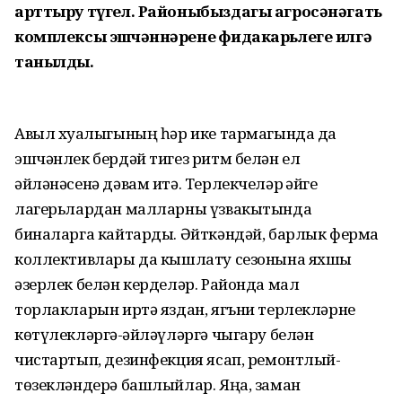
арттыру түгел. Районыбыздагы агросәнәгать
комплексы эшчәннәренең фидакарьлеге илгә
танылды.
Авыл хуҗалыгының һәр ике тармагында да
эшчәнлек бердәй тигез ритм белән ел
әйләнәсенә дәвам итә. Терлекчеләр җәйге
лагерьлардан малларны үзвакытында
биналарга кайтарды. Әйткәндәй, барлык ферма
коллективлары да кышлату сезонына яхшы
әзерлек белән керделәр. Районда мал
торлакларын иртә яздан, ягъни терлекләрне
көтүлекләргә-җәйләүләргә чыгару белән
чистартып, дезинфекция ясап, ремонтлый-
төзекләндерә башлыйлар. Яңа, заман