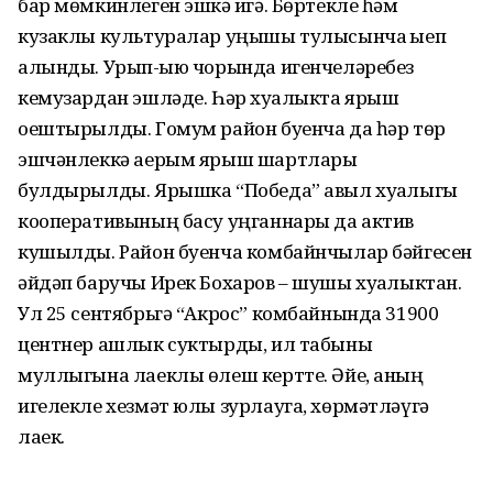
бар мөмкинлеген эшкә җигә. Бөртекле һәм
кузаклы культуралар уңышы тулысынча җыеп
алынды. Урып-җыю чорында игенчеләребез
кемузардан эшләде. Һәр хуҗалыкта ярыш
оештырылды. Гомум район буенча да һәр төр
эшчәнлеккә аерым ярыш шартлары
булдырылды. Ярышка “Победа” авыл хуҗалыгы
кооперативының басу уңганнары да актив
кушылды. Район буенча комбайнчылар бәйгесен
әйдәп баручы Ирек Бохаров – шушы хуҗалыктан.
Ул 25 сентябрьгә “Акрос” комбайнында 31900
центнер ашлык суктырды, ил табыны
муллыгына лаеклы өлеш кертте. Әйе, аның
игелекле хезмәт юлы зурлауга, хөрмәтләүгә
лаек.