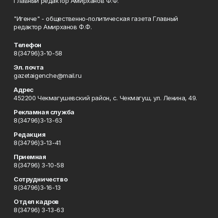
Главный редактор Амирханов Ф.Ф.
"Игенче" - общественно-политическая газета Главный
редактор Амирханов Ф.Ф.
Телефон
8(34796)3-10-58
Эл. почта
gazetaigenche@mail.ru
Адрес
452200 Чекмагушевский район, с. Чекмагуш, ул. Ленина, 49.
Рекламная служба
8(34796)3-13-63
Редакция
8(34796)3-13-41
Приемная
8(34796) 3-10-58
Сотрудничество
8(34796)3-16-13
Отдел кадров
8(34796) 3-13-63