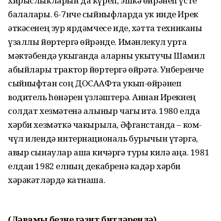
хирыслыкларын да күреп, эшкә өйрәнеп үсте
балалары. 6-7нче сыйныфларда ук инде Ирек
әткәсенең зур ярдәмчесе иде, хәтта техниканы
үзаллы йөртергә өйрәнде. Имәнлекул урта
мәктәбендә укыганда аларны укытучы Шамил
абыйлары трактор йөртергә өйрәтә. Унберенче
сыйныфтан соң ДОСААФта укып-өйрәнеп
водитель һөнәрен үзләштерә. Аннан Ирекнең
солдат хезмәтенә алыныр чагы җитә. 1980 елда
хәрби хезмәткә чакырыла, Әфганстанда – ком-
чүл илендә интернациональ бурычын үтәргә,
авыр сынаулар аша кичәргә туры килә аңа. 1981
елдан 1982 елның декабренә кадәр хәрби
хәрәкәтләрдә катнаша.
(Дәвамы безнең гәзит битләрендә)