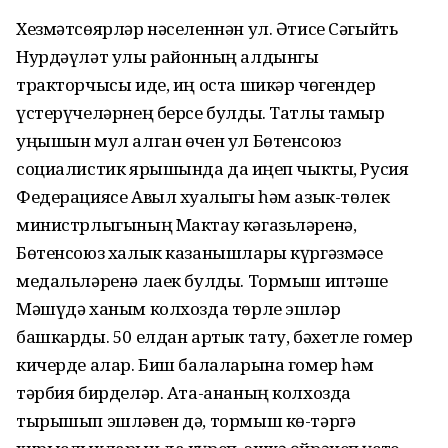
Хезмәтсөярләр нәселеннән ул. Әтисе Сәгыйть
Нурдәүләт улы районның алдынгы
тракторчысы иде, иң оста шикәр чөгендер
үстерүчеләрнең берсе булды. Татлы тамыр
уңышын мул алган өчен ул Бөтенсоюз
социалистик ярышында да җиңеп чыкты, Русия
Федерациясе Авыл хуҗалыгы һәм азык-төлек
министрлыгының Мактау кәгазьләренә,
Бөтенсоюз халык казанышлары күргәзмәсе
медальләренә лаек булды. Тормыш иптәше
Мәшүдә ханым колхозда төрле эшләр
башкарды. 50 елдан артык тату, бәхетле гомер
кичерде алар. Биш балаларына гомер һәм
тәрбия бирделәр. Ата-ананың колхозда
тырышып эшләвен дә, тормыш кө-тәргә