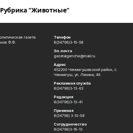
Рубрика "Животные"
олитическая газета
Телефон
нов Ф.Ф.
8(34796)3-10-58
Эл. почта
gazetaigenche@mail.ru
Адрес
452200 Чекмагушевский район, с.
Чекмагуш, ул. Ленина, 49.
Рекламная служба
8(34796)3-13-63
Редакция
8(34796)3-13-41
Приемная
8(34796) 3-10-58
Сотрудничество
8(34796)3-16-13