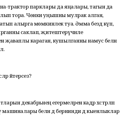
ина-трактор парклары да яңалары, тагын да
ылып тора. Чөнки уңышны мулрак алган,
атып алырга мөмкинлек туа. Әмма бездә күп,
ырганны саклап, җитештерүчәнле
тенә җаваплы караган, кушылганны намус белән
л.
әләр әйтерсез?
тларын декабрьнең егермеләренә кадәр хәстәрләп
чү машиналары белән дә бернинди дә кыенлыклар