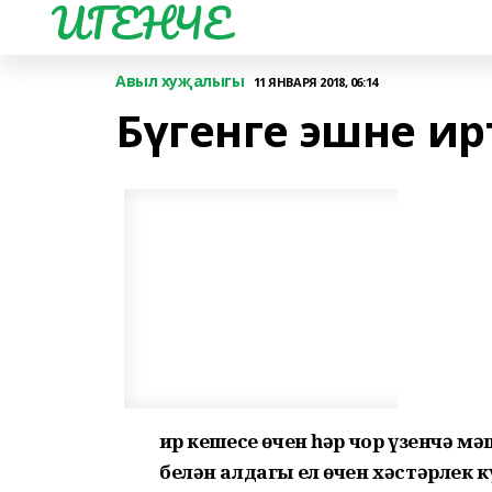
ИГЕНЧЕ
Авыл хуҗалыгы
11 ЯНВАРЯ 2018, 06:14
Бүгенге эшне и
Җир кешесе өчен һәр чор үзенчә 
белән алдагы ел өчен хәстәрлек 