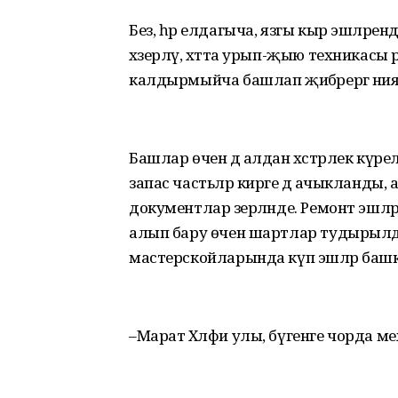
Без, һәр елдагыча, язгы кыр эшләре
хәзерләү, хәтта урып-җыю техникас
калдырмыйча башлап җибәрергә ния
Башлар өчен дә алдан хәстәрлек күре
запас частьләр кирәге дә ачыкланды
документлар әзерләнде. Ремонт эшл
алып бару өчен шартлар тудырылд
мастерскойларында күп эшләр баш
–Марат Хәлфи улы, бүгенге чорда м