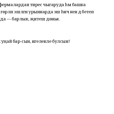
 фермалардан тирес чыгаруда һәм башка
өрләп эшләгән урыннарда эш һич кенә дә бетеп
нда — барлык, җитеш дөнья.
чак уңай бар-сын, игелекле булсын!