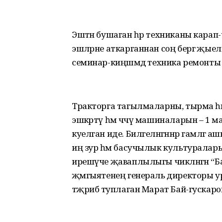
Эштән бушаган һәр техниканы карап
эшләрне аткарганнан соң бергә җыелы
семинар-киңәшмәдә техника ремонты
Тракторга тагылмаларны, тырма һәм 
эшкәртү һәм чәчү машиналарын – 1 мар
куелган иде. Билгеләнгәннәр гамәлгә
иң зур һәм басучылык культурала
ирешүче җаваплылыгы чикләнгән “Б
җәмгыятенең генераль директоры у
тәҗрибә туплаган Марат Бай-гускаров