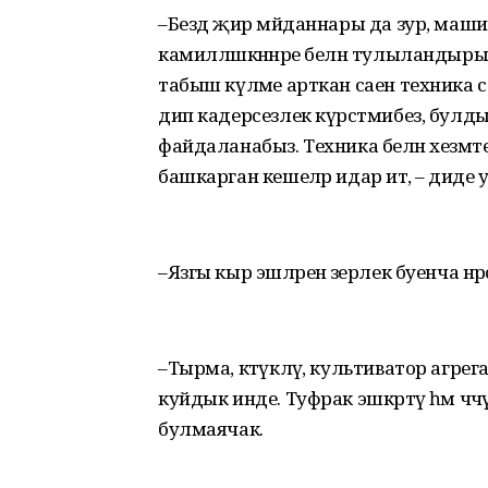
–Бездә җир мәйданнары да зур, маш
камилләшкәннәре белән тулыландыр
табыш күләме арткан саен техника с
дип кадерсезлек күрсәтмибез, булд
файдаланабыз. Техника белән хезмә
башкарган кешеләр идарә итә, – диде у
–Язгы кыр эшләренә әзерлек буенча нәрс
–Тырма, кәтүкләү, культиватор агрега
куйдык инде. Туфрак эшкәртү һәм чә
булмаячак.