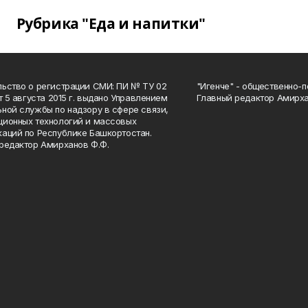
Рубрика "Еда и напитки"
ьство о регистрации СМИ: ПИ № ТУ 02
"Игенче" - общественно-п
от 5 августа 2015 г. выдано Управлением
Главный редактор Амирха
ной службы по надзору в сфере связи,
ионных технологий и массовых
аций по Республике Башкортостан.
редактор Амирханов Ф.Ф.