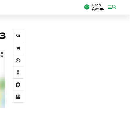
+22 °С
Дождь
з