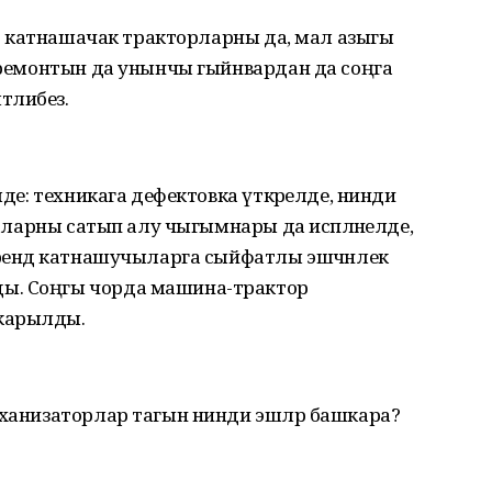
ндә катнашачак тракторларны да, мал азыгы
ы ремонтын да унынчы гыйнвардан да соңга
тлибез.
лде: техникага дефектовка үткәрелде, нинди
, аларны сатып алу чыгымнары да исәпләнелде,
әрендә катнашучыларга сыйфатлы эшчәнлек
ы. Соңгы чорда машина-трактор
карылды.
еханизаторлар тагын нинди эшләр башкара?