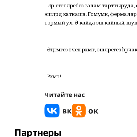
–Ир-егетләребез салам тарттыруда,
эшләрдә катнаша. Гомумән, фермалар г
тормый ул. Ә кайда эш кайный, шу
–Әңгәмәгез өчен рәхмәт, эшләрегез һәр
–Рәхмәт!
Читайте нас
Партнеры