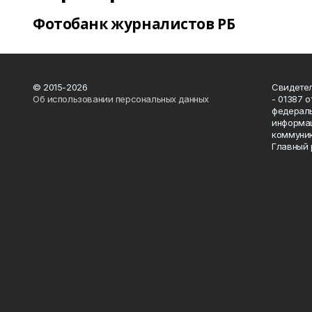
Фотобанк журналистов РБ
© 2015-2026
Свидетел
Об использовании персональных данных
- 01387 
федераль
информац
коммуник
Главный 