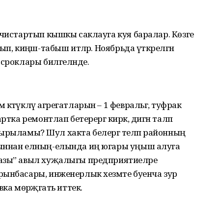
-чистартып кышкы саклауга куя баралар. Көзге
п, киңәш-табыш итәләр. Ноябрьда үткәрелгән
 сроклары билгеләнде.
кәтүкләү агрегатларын – 1 февральгә, туфрак
тка ремонтлап бетерергә кирәк, дигән таләп
 ашырыламы? Шул хакта белергә теләп районның
рыннан елның-елында иң югары уңыш алуга
азы” авыл хуҗалыгы предприятиеләре
рынбасары, инженерлык хезмәте буенча зур
ка мөрәҗәгать иттек.