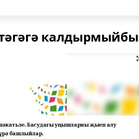
ртәгәгә калдырмыйбы
мәшәкатьле. Басудагы уңышларны җыеп алу
күрә башлыйлар.