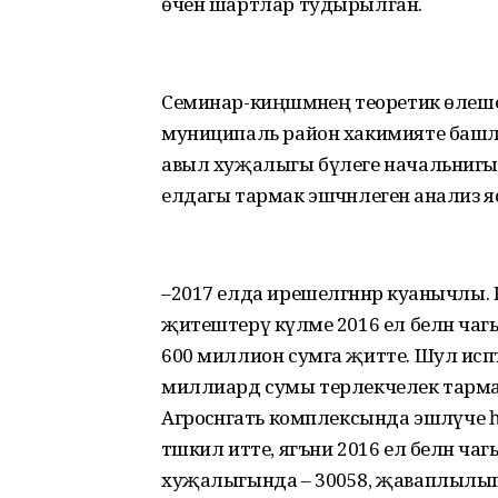
өчен шартлар тудырылган.
Семинар-киңәшмәнең теоретик өлеше
муниципаль район хакимияте баш
авыл хуҗалыгы бүлеге начальнигы 
елдагы тармак эшчәнлегенә анализ я
–2017 елда ирешелгәннәр куанычлы
җитештерү күләме 2016 ел белән ча
600 миллион сумга җитте. Шул исәп
миллиард сумы терлекчелек тармаг
Агросәнәгать комплексында эшләүче 
тәшкил итте, ягъни 2016 ел белән ч
хуҗалыгында – 30058, җаваплылыгы ч