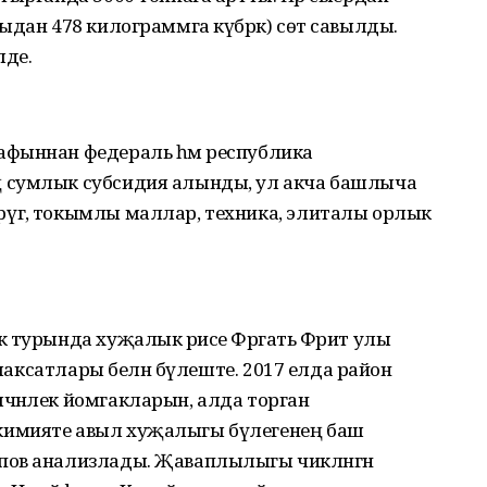
ыдан 478 килограммга күбрәк) сөт савылды.
лде.
афыннан федераль һәм республика
 сумлык субсидия алынды, ул акча башлыча
гә, токымлы маллар, техника, элиталы орлык
 турында хуҗалык рәисе Фәргать Фәрит улы
 максатлары белән бүлеште. 2017 елда район
чәнлек йомгакларын, алда торган
кимияте авыл хуҗалыгы бүлегенең баш
пов анализлады. Җаваплылыгы чикләнгән