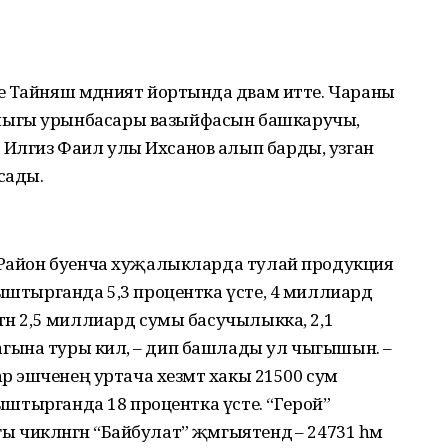
 Тайняш мәдәният йортында дәвам итте. Чараны
лыгы урынбасары вазыйфасын башкаручы,
Илгиз Фаил улы Ихсанов алып барды, узган
сады.
. Район буенча хуҗалыкларда тулай продукция
гыштырганда 5,3 процентка үсте, 4 миллиард
тән 2,5 миллиард сумы басучылыкка, 2,1
ына туры килә, – дип башлады ул чыгышын. –
һәр эшченең уртача хезмәт хакы 21500 сум
агыштырганда 18 процентка үсте. “Герой”
икләнгән “Байбулат” җәмгыятендә – 24731 һәм