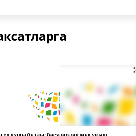
ксатларга
ган ел яхшы булды: басулардан мул уңыш