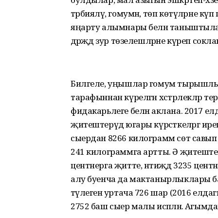
тәрбияләү, гомумән, төп көтүләрне кү
яңарту алымнары белән таныштыла
дәрәҗәдә зур төзелешләрне күреп сок
Билгеле, уңышлар гомум тырышлык 
тарафыннан күрелгән хәстәрлекләр т
фидакарьлеге белән аклана. 2017 е
җитештерүдә югары күрсәткеләргә ире
сыердан 8266 килограмм сөт савып
241 килограммга артты. Ә җитештер
центнерга җитте, нәтиҗәдә 3235 цен
алу буенча да мактанырлыклары 
тәүлегенә уртача 726 шар (2016 елдаг
2752 баш сыер малы исәпләнә. Агымда