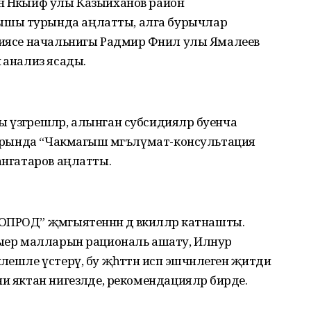
н Нәкыйф улы Казыйханов район
ышы турында аңлатты, алга бурычлар
циясе начальнигы Радмир Фәнил улы Ямалеев
 анализ ясады.
үзгәрешләр, алынган субсидияләр буенча
 турында “Чакмагыш мәгълүмат-консультация
ангатаров аңлатты.
ПРОД” җәмгыятеннән дә вәкилләр катнашты.
 сыер малларын рациональ ашату, Илнур
ешле үстерү, бу җәһәттән исәп эшчәнлегенә җитди
и яктан нигезләде, рекомендацияләр бирде.