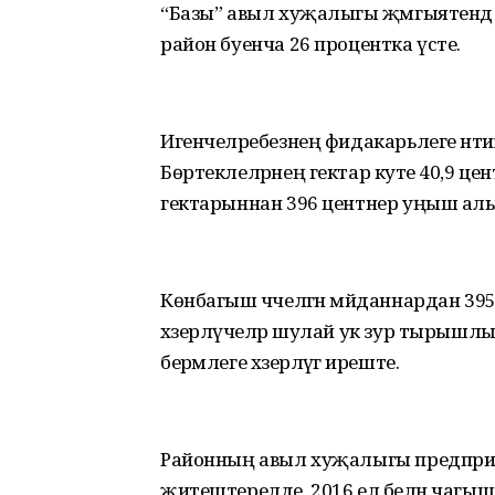
“Базы” авыл хуҗалыгы җәмгыятендә 
район буенча 26 процентка үсте.
Игенчеләребезнең фидакарьлеге нәт
Бөртеклеләрнең гектар куәте 40,9 це
гектарыннан 396 центнер уңыш ал
Көнбагыш чәчелгән мәйданнардан 3
хәзерләүчеләр шулай ук зур тырышлы
берәмлеге хәзерләүгә иреште.
Районның авыл хуҗалыгы предприя
җитештерелде, 2016 ел белән чагыш