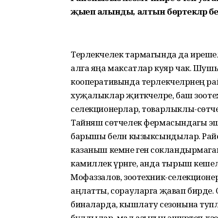
җыеп алынды, алтын бөртекләр бе
Терлекчелек тармагында да ирешелг
алга яңа максатлар куяр чак. Шуш
кооперативында терлекчеләрнең рай
хуҗалыклар җитәкчеләре, баш зооте
селекционерлар, товарлыклы-сөтче
Тайняш сөтчелек фермасындагы эш
барышы белән кызыксындылар. Район
казаныш кемне генә сокландырмаганды
камиллек үрнәге, анда тырыш кешелә
Мофаззалов, зоотехник-селекционер 
аңлатты, сорауларга җавап бирде.
биналарда, кышлату сезонына туп
булдылар, мал азыгын эшкәртеп-хә