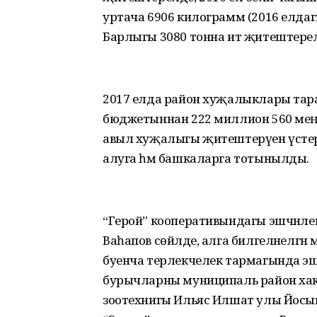
уртача 6906 килограмм (2016 елдаг
Барлыгы 3080 тонна ит җитештере
2017 елда район хуҗалыклары тар
бюджетыннан 222 миллион 560 мең
авыл хуҗалыгы җитештерүен үстерү
алуга һәм башкаларга тотынылды.
“Герой” кооперативындагы эшчәнлек
Ваһапов сөйләде, алга билгеләнелгән
буенча терлекчелек тармагында эш
бурычларны муниципаль район ха
зоотехнигы Ильяс Илшат улы Йосы