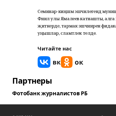
Семинар-киңәшмә эшчәнлегендә мун
Фәнил улы Ямалеев катнашты, алга м
җиткерде, тармак эшчәннәренә фидака
уңышлар, сәламәтлек теләде.
Читайте нас
Партнеры
Фотобанк журналистов РБ