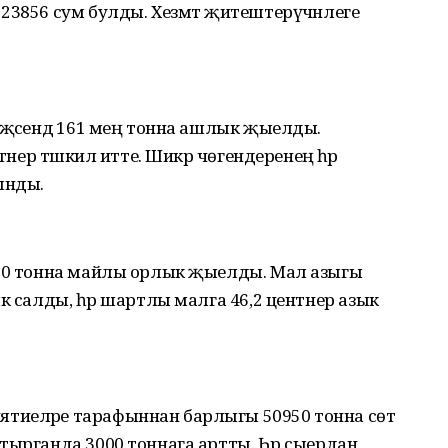
23856 сум булды. Хезмәт җитештерүчәнлеге
иҗәсендә 161 мең тонна ашлык җыелды.
нтнер тәшкил итте. Шикәр чөгендеренең һәр
ынды.
950 тонна майлы орлык җыелды. Мал азыгы
к салды, һәр шартлы малга 46,2 центнер азык
тиеләре тарафыннан барлыгы 50950 тонна сөт
тырганда 3000 тоннага артты. Һәр сыердан