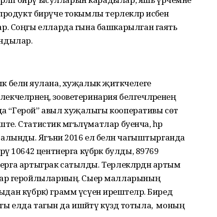
п продукт бирүче токымлы терлекләр исәбенә
р. Соңгы елларда гына башкарылган гаять
ландылар.
белән яулана, хуҗалык җитәкчелеге
ерлекчеләрнең, зооветеринария белгечләренең
лда “Герой” авыл хуҗалыгы кооперативы сөт
ште. Статистик мәгълүматлар буенча, һәр
 алынды. Ягъни 2016 ел белән чагыштырганда
ү 10642 центнерга күбрәк булды, 89769
тнерга артыграк сатылды. Терлекләрдән артым
бар геройлыларның. Сыер малларының
ыдан күбрәк) грамм үсүенә ирештеләр. Биредә
гы елда тагын да ишәйтү күздә тотыла, ә моның