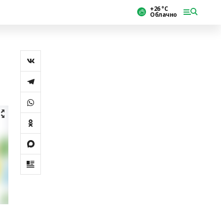
+26 °С
Облачно