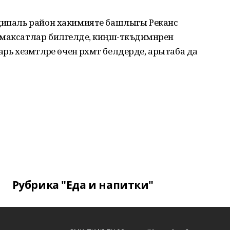
иципаль район хакимияте башлыгы Реканс
аксатлар билгеләде, киңәш-тәкъдимнәрен
рь хезмәтләре өчен рәхмәт белдерде, арытаба да
Рубрика "Еда и напитки"