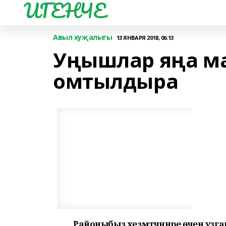
ИГЕНЧЕ
Авыл хуҗалыгы
13 ЯНВАРЯ 2018, 06:13
Уңышлар яңа ма
омтылдыра
Районыбыз хезмәтчәннәре өчен уз