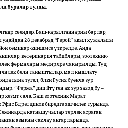
лән буралар тулды.
әннәр сөендерә. Баш-карылганнарны барлар,
ы уңайдан 28 декабрьдә “Герой” авыл хуҗалыгы
он семинар-киңәшмәсе үткәрелде. Анда
хниклар, ветеринария табиблары, зоотехник-
лек фермалары мөдирләре чакырылды. Тәүдә
чәнлек белән таныштылар, мал кышлату
да гына түгел, бәлки Русия буенча зур
р. “Ферма” дип әйтү генә аз: зур завод бу –
р хезмәт сала. Баш зоотехник Марат
Рәфис Бәдретдинов биредәге эшчәнлек турында
 Семинарда катнашучылар терлек асраган
ланган азыкны саклау ангарларында
зерләп бирү ысулларын карадылар, яшь үрчемне