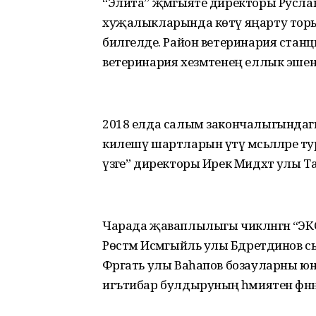
“Элита” җәмгыяте директоры Русла
хуҗалыкларында көтү яңарту тор
билгеләде. Район ветеринария стан
ветеринария хезмәтенең еллык эшенә
2018 елда салым закончалыгындагы 
килешү шартларын үтәү мәсьәләләре
үзәге” директоры Ирек Мидхәт улы Т
Чарада җаваплылыгы чикләнгән “ЭКО
Рөстәм Исмәгыйль улы Бәдретдинов
Фәргать улы Ваһапов бозауларны юнәл
игътибар булдыруның әһәмиятен фәнн