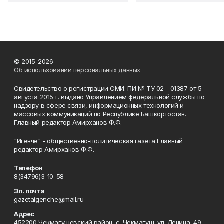
© 2015-2026
Об использовании персональных данных
Свидетельство о регистрации СМИ: ПИ № ТУ 02 - 01387 от 5
августа 2015 г. выдано Управлением федеральной службы по
надзору в сфере связи, информационных технологий и
массовых коммуникаций по Республике Башкортостан.
Главный редактор Амирханов Ф.Ф.
"Игенче" - общественно-политическая газета Главный
редактор Амирханов Ф.Ф.
Телефон
8(34796)3-10-58
Эл. почта
gazetaigenche@mail.ru
Адрес
452200 Чекмагушевский район, с. Чекмагуш, ул. Ленина, 49.