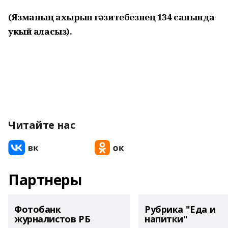
(Язманың ахырын гәзитебезнең 134 санында
укый аласыз).
Читайте нас
Партнеры
Фотобанк
Рубрика "Еда и
журналистов РБ
напитки"