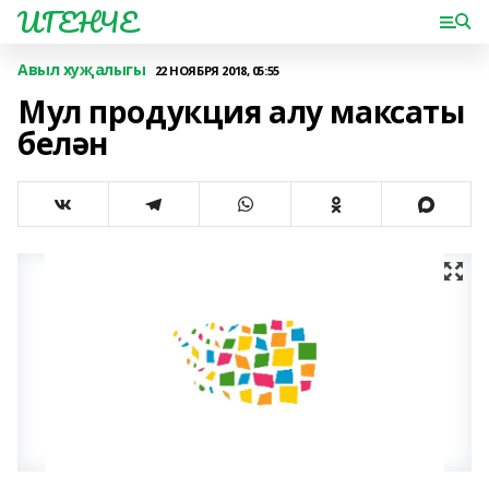
ИГЕНЧЕ
Авыл хуҗалыгы
22 НОЯБРЯ 2018, 05:55
Мул продукция алу максаты
белән