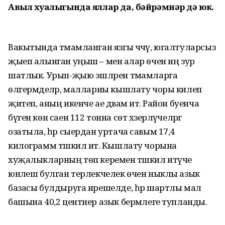
Авыл хуҗалыгында яллар да, бәйрәмнәр дә юк.
Вакытында тәмамланган язгы чәчү, югалтуларсыз
җыеп алынган уңыш – менә алар өчен иң зур
шатлык. Урып-җыю эшләрен тәмамларга
өлгермәделәр, малларны кышлату чоры килеп
җитеп, аның икенче ае дәвам итә. Район буенча
бүген көн саен 112 тонна сөт хәзерләүчеләргә
озатыла, һәр сыердан уртача савым 17,4
килограмм тәшкил итә. Кышлату чорына
хуҗалыкларның төп керемен тәшкил итүче
юнәлеш булган терлекчелек өчен ныклы азык
базасы булдыруга ирешелде, һәр шартлы мал
башына 40,2 центнер азык берәмлеге тупланды.