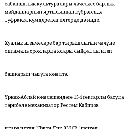
сабанашлык культуралары чәчеләсе барлык
мәйданнарның яртысыннан күбрәгендә
туфракка күмдерелеп өлгерде дә инде.
Хуҗалык игенчеләре бар тырышлыгын чәчүне
оптималь срокларда югары сыйфатлы итеп
башкарып чыгуга юнәлтә.
Үрнәк-Аблай юнәлешендәге 154 гектарлы басуда
тәҗрибәле механизатор Рөстәм Кәбиров
идарә иткән “Джон Дир 8320R” чәчкеч