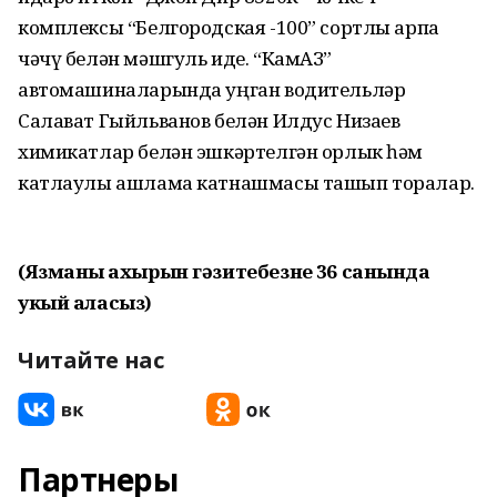
комплексы “Белгородская -100” сортлы арпа
чәчү белән мәшгуль иде. “КамАЗ”
автомашиналарында уңган водительләр
Салават Гыйльванов белән Илдус Низаев
химикатлар белән эшкәртелгән орлык һәм
катлаулы ашлама катнашмасы ташып торалар.
(Язманың ахырын гәзитебезнең 36 санында
укый аласыз)
Читайте нас
Партнеры