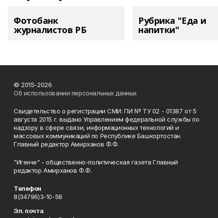
Фотобанк
Рубрика "Еда и
журналистов РБ
напитки"
© 2015-2026
Об использовании персональных данных
Свидетельство о регистрации СМИ: ПИ № ТУ 02 - 01387 от 5
августа 2015 г. выдано Управлением федеральной службы по
надзору в сфере связи, информационных технологий и
массовых коммуникаций по Республике Башкортостан.
Главный редактор Амирханов Ф.Ф.
"Игенче" - общественно-политическая газета Главный
редактор Амирханов Ф.Ф.
Телефон
8(34796)3-10-58
Эл. почта