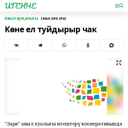
ИГЕНЧЕ
Авыл хуҗалыгы
3 МАЯ 2019, 07:02
Көне ел туйдырыр чак
“Заря” авыл хуҗалыгы җитештерү кооперативында