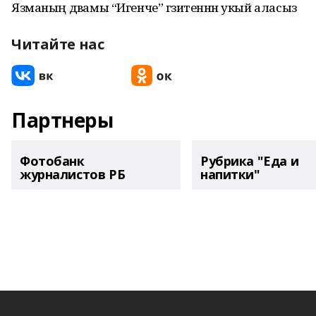
Язманың дәвамы “Игенче” гәзитеннән укый аласыз
Читайте нас
Партнеры
Фотобанк
Рубрика "Еда и
журналистов РБ
напитки"