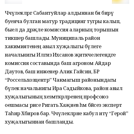
Чәчүлекләргә Сабантуйлар алдыннан бәя бирү
буенча булган матур традициягә тугры калып,
быел да дәрәҗәле комиссия аларның торышын
тикшерә башлады. Муниципаль район
хакимиятенең авыл хуҗалыгы бүлеге
начальнигы Илгиз Ихсанов җитәкчелегендәге
комиссия составында баш агроном Айдар
Даутов, баш инженер Алик Гайсин, БР
“Россельхозцентр” Чакмагыш районындагы
бүлек начальнигы Ира Садыйкова, район авыл
хуҗалыгының хезмәткәрләренең профсоюз
оешмасы рәисе Ригать Хаҗиев һәм бәйсез эксперт
Таһир Хәбиров бар. Чәчүлекләрне кабул итү “Герой”
хуҗалыгыннан башланды.