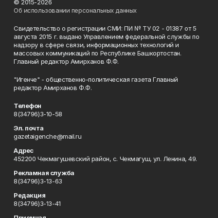
© 2015-2026
Об использовании персональных данных
Свидетельство о регистрации СМИ: ПИ № ТУ 02 - 01387 от 5
августа 2015 г. выдано Управлением федеральной службы по
надзору в сфере связи, информационных технологий и
массовых коммуникаций по Республике Башкортостан.
Главный редактор Амирханов Ф.Ф.
"Игенче" - общественно-политическая газета Главный
редактор Амирханов Ф.Ф.
Телефон
8(34796)3-10-58
Эл. почта
gazetaigenche@mail.ru
Адрес
452200 Чекмагушевский район, с. Чекмагуш, ул. Ленина, 49.
Рекламная служба
8(34796)3-13-63
Редакция
8(34796)3-13-41
Приемная