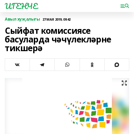
ИГЕНЧЕ
Авыл хуҗалыгы
27 МАЯ 2019, 09:42
Сыйфат комиссиясе
басуларда чәчүлекләрне
тикшерә