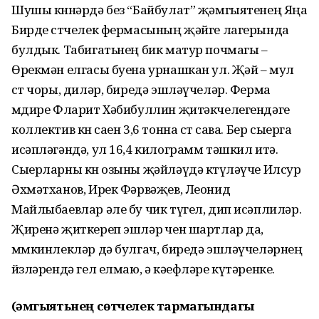
Шушы көннәрдә без “Байбулат” җәмгыятенең Яңа
Бирде сөтчелек фермасының җәйге лагерында
булдык. Табигатьнең бик матур почмагы –
Өрекмән елгасы буена урнашкан ул. Җәй – мул
сөт чоры, диләр, биредә эшләүчеләр. Ферма
мөдире Фларит Хәбибуллин җитәкчелегендәге
коллектив көн саен 3,6 тонна сөт сава. Бер сыерга
исәпләгәндә, ул 16,4 килограмм тәшкил итә.
Сыерларны көн озыны җәйләүдә көтүләүче Илсур
Әхмәтханов, Ирек Фәрвәҗев, Леонид
Майлыбаевлар әле бу чик түгел, дип исәплиләр.
Җиренә җиткереп эшләр өчен шартлар да,
мөмкинлекләр дә булгач, биредә эшләүчеләрнең
йөзләрендә гел елмаю, ә кәефләре күтәренке.
(Җәмгыятьнең сөтчелек тармагындагы