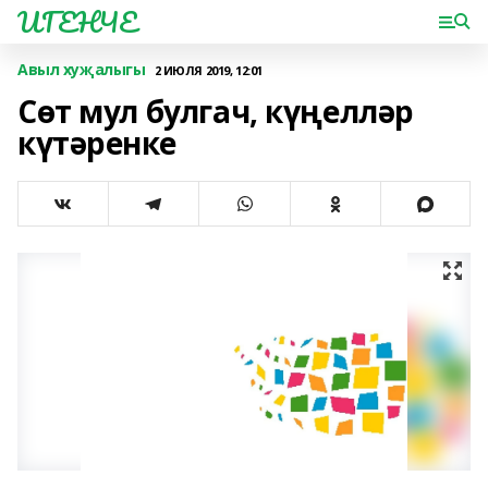
ИГЕНЧЕ
Авыл хуҗалыгы
2 ИЮЛЯ 2019, 12:01
Сөт мул булгач, күңелләр
күтәренке