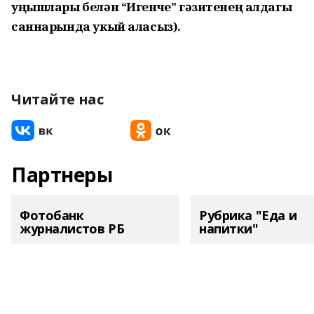
уңышлары белән “Игенче” гәзитенең алдагы
саннарында укый аласыз).
Читайте нас
Партнеры
Фотобанк
Рубрика "Еда и
журналистов РБ
напитки"