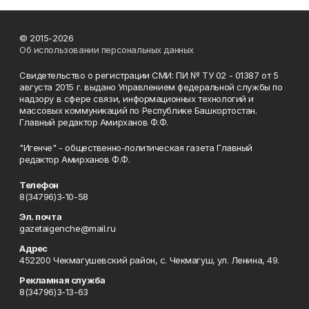
© 2015-2026
Об использовании персональных данных
Свидетельство о регистрации СМИ: ПИ № ТУ 02 - 01387 от 5
августа 2015 г. выдано Управлением федеральной службы по
надзору в сфере связи, информационных технологий и
массовых коммуникаций по Республике Башкортостан.
Главный редактор Амирханов Ф.Ф.
"Игенче" - общественно-политическая газета Главный
редактор Амирханов Ф.Ф.
Телефон
8(34796)3-10-58
Эл. почта
gazetaigenche@mail.ru
Адрес
452200 Чекмагушевский район, с. Чекмагуш, ул. Ленина, 49.
Рекламная служба
8(34796)3-13-63