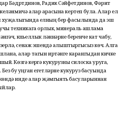
дар Бәдртдинов, Радик Сәйфетдинов, Фәрит
келәнмичә алар арасына кертеп була. Алар ел
ыл хуҗалыгында елның бер фасылында да эш
шучы техникага орлык, минераль ашлама
гәч, күпьеллык үләннәрне беренче кат чабу,
әзерләү, сенаж эшендә алыштыргысыз көч. Алга
шлана, алар тагын иртәнге карангыдан кичке
ый. Көзгә керүгә кукурузны силоска уруга,
 Без бу уңган егетләрне кукуруз басуында
ге көндә инде алар җәмгыять басуларыннан
ыйлар.