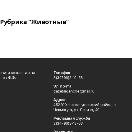
Рубрика "Животные"
олитическая газета
Телефон
нов Ф.Ф.
8(34796)3-10-58
Эл. почта
gazetaigenche@mail.ru
Адрес
452200 Чекмагушевский район, с.
Чекмагуш, ул. Ленина, 49.
Рекламная служба
8(34796)3-13-63
Редакция