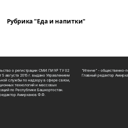
Рубрика "Еда и напитки"
ьство о регистрации СМИ: ПИ № ТУ 02
"Игенче" - общественно-п
от 5 августа 2015 г. выдано Управлением
Главный редактор Амирха
ной службы по надзору в сфере связи,
ионных технологий и массовых
аций по Республике Башкортостан.
редактор Амирханов Ф.Ф.