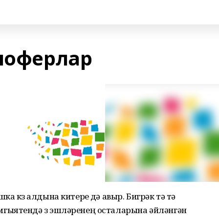
 шоферлар
а күз алдына китерүе дә авыр. Бигрәк тә тә
гыятендә үз эшләренең осталарына әйләнгән