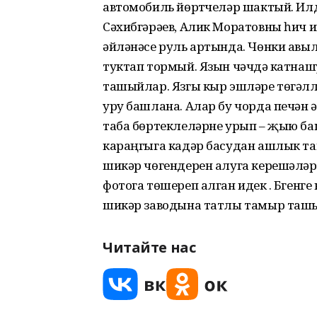
автомобиль йөртүчеләр шактый. Ил
Сәхибгәрәев, Алик Моратовны һич и
әйләнәсе руль артында. Чөнки ав
туктап тормый. Язын чәчүдә катна
ташыйлар. Язгы кыр эшләре төгәллән
уру башлана. Алар бу чорда печән 
таба бөртеклеләрне урып – җыю ба
караңгыга кадәр басудан ашлык таш
шикәр чөгендерен алуга керешәләр.
фотога төшереп алган идек . Бүген
шикәр заводына татлы тамыр таш
Читайте нас