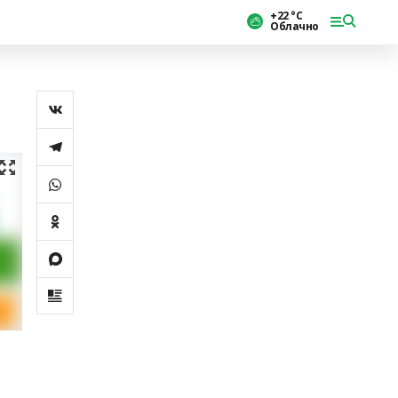
+22 °С
Облачно