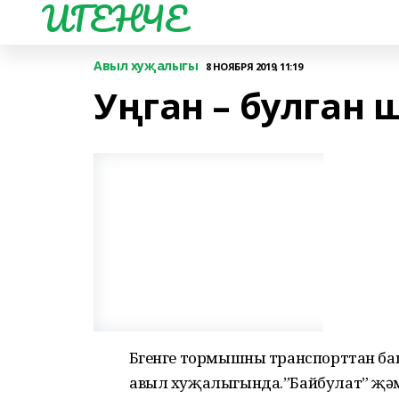
ИГЕНЧЕ
Авыл хуҗалыгы
8 НОЯБРЯ 2019, 11:19
Уңган – булган
Бүгенге тормышны транспорттан башк
авыл хуҗалыгында.”Байбулат” җәм