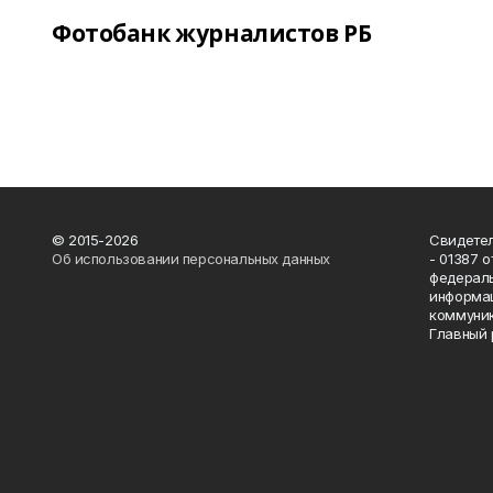
Фотобанк журналистов РБ
© 2015-2026
Свидетел
Об использовании персональных данных
- 01387 
федераль
информац
коммуник
Главный 