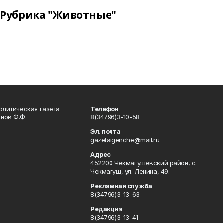
Рубрика "Животные"
олитическая газета
Телефон
нов Ф.Ф.
8(34796)3-10-58
Эл. почта
gazetaigenche@mail.ru
Адрес
452200 Чекмагушевский район, с.
Чекмагуш, ул. Ленина, 49.
Рекламная служба
8(34796)3-13-63
Редакция
8(34796)3-13-41