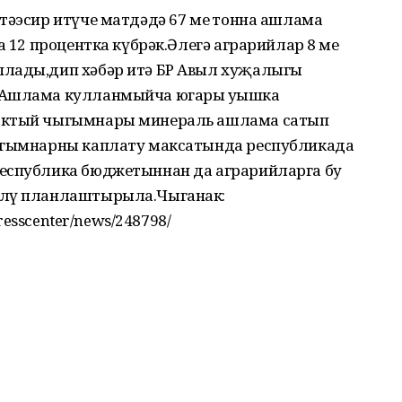
тәэсир итүче матдәдә 67 мең тонна ашлама
а 12 процентка күбрәк.Әлегә аграрийлар 8 мең
плады,дип хәбәр итә БР Авыл хуҗалыгы
.Ашлама кулланмыйча югары уңышка
шактый чыгымнары минераль ашлама сатып
чыгымнарны каплату максатында республикада
Республика бюджетыннан да аграрийларга бу
үлү планлаштырыла.Чыганак:
presscenter/news/248798/