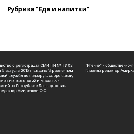
Рубрика "Еда и напитки"
ьство о регистрации СМИ: ПИ № ТУ 02
"Игенче" - общественно-п
от 5 августа 2015 г. выдано Управлением
Главный редактор Амирха
ной службы по надзору в сфере связи,
ионных технологий и массовых
аций по Республике Башкортостан.
редактор Амирханов Ф.Ф.