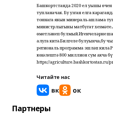
Башкортстанда 2020 ел уңышы өчен 
тупланачак. Бу узган елга караганд
тоннага якын минераль ашлама ту
министрлыгының матбугат хезмәте
өметләнеп булмый.Игенчеләрнең 
алуга китә.Билгеле булуынча,бу 
региональ программа эшләп килә.
юнәлештә 800 миллион сум акча б
https://agriculture.bashkortostan.ru/
Читайте нас
Партнеры