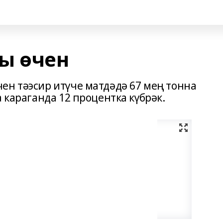
ы өчен
ен тәэсир итүче матдәдә 67 мең тонна
 караганда 12 процентка күбрәк.