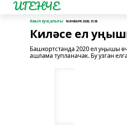
ИГЕНЧЕ
Авыл хуҗалыгы
16 ЯНВАРЯ 2020, 13:05
Киләсе ел уңыш
Башкортстанда 2020 ел уңышы өч
ашлама тупланачак. Бу узган елга