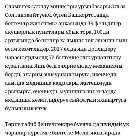
Сәламәтлек саклау министры урынбасары Эльза
Солтанова әйтүенчә, бүген Башкортстанда
белгечләр җитешмәве аркасында 39 фельдшер-
акушерлык пунктлары ябык тора, 100дән
артыгында белгечләр халыкны төп эшеннән тыш
өстәмә хезмәтләндерә. 2017 елда яңа дәртләндерү
чарасы ярдәмендә 72 белгечне эшкә урнаштыру
күзаллана. Яшь белгечләрне яклау механизмы,
бердән, аларны эшкә урнаштыруга, икенчедән,
авылда медицина кадрлары җитешмәүдән
арынырга, өченчедән, муниципалитетларда
медицина хезмәтләндерүе сыйфатын яхшыртуга
булышлык итәчәк.
Төрле табиб белгечлекләре буенча да шундый ук
чаралар күреләчәге билгеле. Мәсәлән, якын арада