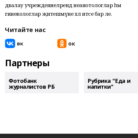
дәвалау учреждениеләрендә неанотологлар һәм
гинекологлар җитешмәүне хәл итәсе бар әле.
Читайте нас
Партнеры
Фотобанк
Рубрика "Еда и
журналистов РБ
напитки"