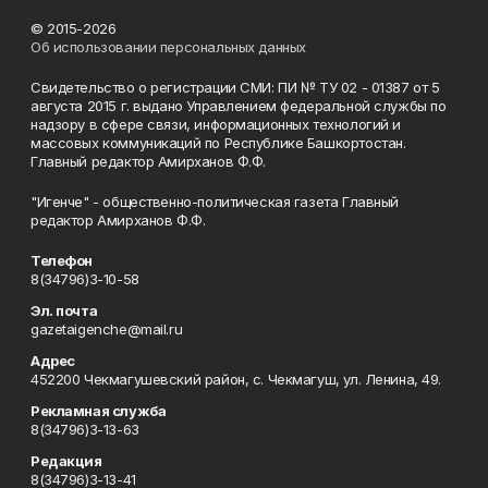
© 2015-2026
Об использовании персональных данных
Свидетельство о регистрации СМИ: ПИ № ТУ 02 - 01387 от 5
августа 2015 г. выдано Управлением федеральной службы по
надзору в сфере связи, информационных технологий и
массовых коммуникаций по Республике Башкортостан.
Главный редактор Амирханов Ф.Ф.
"Игенче" - общественно-политическая газета Главный
редактор Амирханов Ф.Ф.
Телефон
8(34796)3-10-58
Эл. почта
gazetaigenche@mail.ru
Адрес
452200 Чекмагушевский район, с. Чекмагуш, ул. Ленина, 49.
Рекламная служба
8(34796)3-13-63
Редакция
8(34796)3-13-41