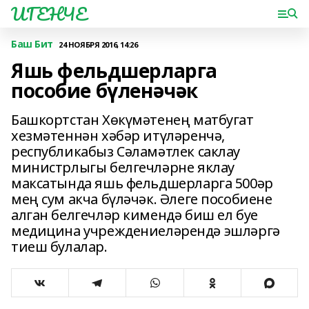
ИГЕНЧЕ
Баш Бит
24 НОЯБРЯ 2016, 14:26
Яшь фельдшерларга
пособие бүленәчәк
Башкортстан Хөкүмәтенең матбугат
хезмәтеннән хәбәр итүләренчә,
республикабыз Сәламәтлек саклау
министрлыгы белгечләрне яклау
максатында яшь фельдшерларга 500әр
мең сум акча бүләчәк. Әлеге пособиене
алган белгечләр кимендә биш ел буе
медицина учреждениеләрендә эшләргә
тиеш булалар.