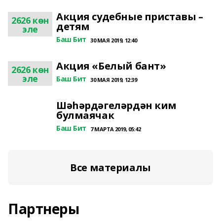
Акция судебные приставы –
2626 көн
детям
эле
Баш Бит
30 МАЯ 2019, 12:40
Акция «Белый бант»
2626 көн
эле
Баш Бит
30 МАЯ 2019, 12:39
Шәһәрдәгеләрдән ким
булмаячак
Баш Бит
7 МАРТА 2019, 05:42
Все материалы
Партнеры