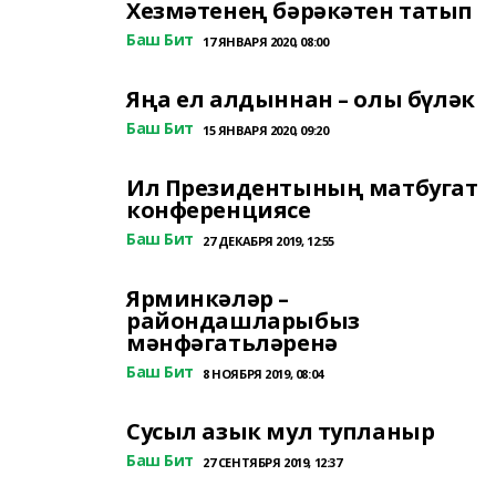
Хезмәтенең бәрәкәтен татып
Баш Бит
17 ЯНВАРЯ 2020, 08:00
Яңа ел алдыннан – олы бүләк
Баш Бит
15 ЯНВАРЯ 2020, 09:20
Ил Президентының матбугат
конференциясе
Баш Бит
27 ДЕКАБРЯ 2019, 12:55
Ярминкәләр –
райондашларыбыз
мәнфәгатьләренә
Баш Бит
8 НОЯБРЯ 2019, 08:04
Сусыл азык мул тупланыр
Баш Бит
27 СЕНТЯБРЯ 2019, 12:37