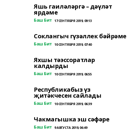
Яшь гаиләләргә – дәүләт
ярдәме
Баш Бит
17 СЕНТЯБРЯ 2019, 09:13
Соклангыч гүзәллек бәйрәме
Баш Бит
10 СЕНТЯБРЯ 2019, 07:40
Яхшы тәэссоратлар
калдырды
Баш Бит
10 СЕНТЯБРЯ 2019, 06:55
Республикабыз үз
җитәкчесен сайлады
Баш Бит
10 СЕНТЯБРЯ 2019, 06:39
Чакмагышка эш сәфәре
Баш Бит
9 АВГУСТА 2019, 06:49