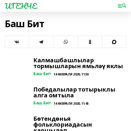
ИГЕНЧЕ
Баш Бит
Калмашбашлылар
тормышларын ямьләү яклы
Баш Бит
14 ФЕВРАЛЯ 2020, 11:50
Победалылар тотырыклы
алга омтыла
Баш Бит
14 ФЕВРАЛЯ 2020, 11:45
Бөтендөнья
фольклориадасын
каршылап