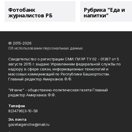
Фотобанк
Рубрика "Еда и
журналистов РБ
напитки"
© 2015-2026
Об использовании персональных данных
Свидетельство о регистрации СМИ: ПИ № ТУ 02 - 01387 от 5
августа 2015 г. выдано Управлением федеральной службы по
надзору в сфере связи, информационных технологий и
массовых коммуникаций по Республике Башкортостан.
Главный редактор Амирханов Ф.Ф.
"Игенче" - общественно-политическая газета Главный
редактор Амирханов Ф.Ф.
Телефон
8(34796)3-10-58
Эл. почта
gazetaigenche@mail.ru