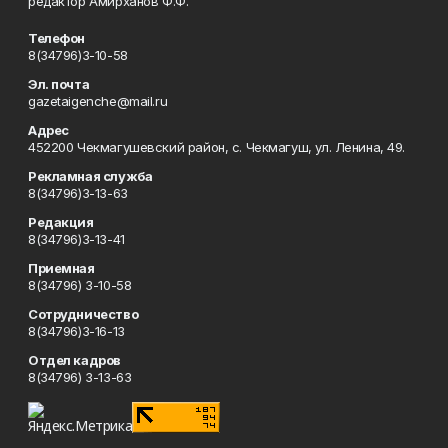
редактор Амирханов Ф.Ф.
Телефон
8(34796)3-10-58
Эл. почта
gazetaigenche@mail.ru
Адрес
452200 Чекмагушевский район, с. Чекмагуш, ул. Ленина, 49.
Рекламная служба
8(34796)3-13-63
Редакция
8(34796)3-13-41
Приемная
8(34796) 3-10-58
Сотрудничество
8(34796)3-16-13
Отдел кадров
8(34796) 3-13-63