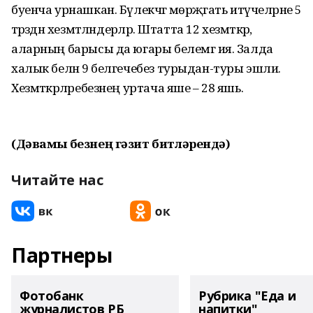
буенча урнашкан. Бүлекчәгә мөрәҗәгать итүчеләрне 5
тәрәзәдән хезмәтләндерәләр. Штатта 12 хезмәткәр,
аларның барысы да югары белемгә ия. Залда
халык белән 9 белгечебез турыдан-туры эшли.
Хезмәткәрләребезнең уртача яше – 28 яшь.
(Дәвамы безнең гәзит битләрендә)
Читайте нас
Партнеры
Фотобанк
Рубрика "Еда и
журналистов РБ
напитки"