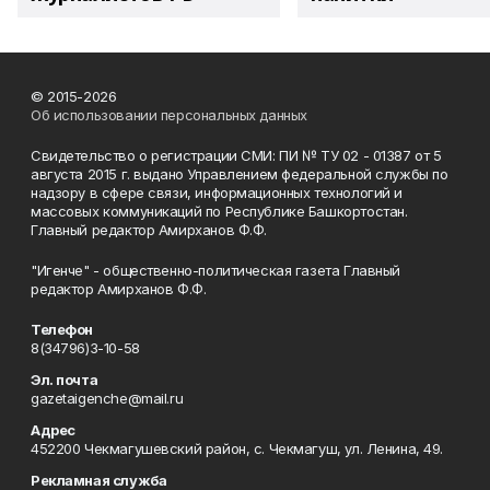
© 2015-2026
Об использовании персональных данных
Свидетельство о регистрации СМИ: ПИ № ТУ 02 - 01387 от 5
августа 2015 г. выдано Управлением федеральной службы по
надзору в сфере связи, информационных технологий и
массовых коммуникаций по Республике Башкортостан.
Главный редактор Амирханов Ф.Ф.
"Игенче" - общественно-политическая газета Главный
редактор Амирханов Ф.Ф.
Телефон
8(34796)3-10-58
Эл. почта
gazetaigenche@mail.ru
Адрес
452200 Чекмагушевский район, с. Чекмагуш, ул. Ленина, 49.
Рекламная служба