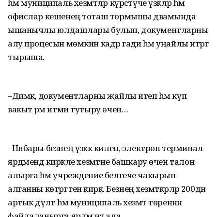
һәм муниципаль хезмәтләр күрсәтүче үзәкләр һәм
офислар кешенең тоташ тормышы дәвамында
ышанычлы юлдашлары булып, документларны
алу процесын мөмкин кадәр гади һәм уңайлы итәргә
тырыша.
–Димәк, документларны җайлы итеп һәм күп
вакыт әрәм итми тутыру өчен…
–Нибары безнең үзәккә килеп, электрон терминал
ярдәмендә кирәкле хезмәтне башкару өчен талон
алырга һәм учреждение белгече чакырып
алганны көтәргә генә кирәк. Безнең хезмәткәрләр 200дән
артык дәүләт һәм муниципаль хезмәт төреннән
файдаланырга ярдәм итә ала.