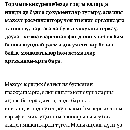
Тормыш-көнкүрешебездә соңгы елларда
нинди дә булса документлар тутыру, аларны
махсус рәсмиләштерү өчен тиешле органнарга
тапшыру, нәрсәгә дә булса хокукны теркәү,
дәүләт хезмәтләреннән файдалану кебек һәм
башка шундый рәсми документлар белән
бәйле мәшәкатьләр һәм хезмәтләр
артканнан-арта бара.
Махсус юридик белемгә ия булмаган
гражданнарга, өлкән яшьтәге кешеләргә аларны
аңлап бетерү дә авыр, ә инде барлык
инстанцияләрдән үтеп, күп вакыт һәм нервыларны
сарыф итмичә, уңышлы башкарып чыгу бик
җиңел мәшәкатьләрдән түгел. Моны аңлап, дәүләт үз