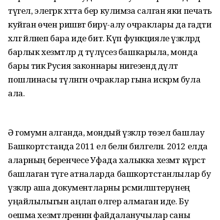
түгел, элегрәк хәтта бер кулимза салган яки печать
куйган өчен ришвәт бирү-алу очраклары да гадәти
хәлгә әйләнеп бара иде бит. Күп функцияле үзәкләрдә
барлык хезмәтләр дә түләүсез башкарыла, монда
бары тик Русия законнары нигезендә дәүләт
пошлинасы түләнгән очраклар гына искәрмә була
ала.
Ә гомумән алганда, мондый үзәкләр төзелә башлау
Башкортстанда 2011 ел белән билгеләнә. 2012 елда
аларның беренчесе Уфада халыкка хезмәт күрсәтә
башлаган тәүге атналарда башкортстанлылар бу
үзәкләр аша документларны рәсмиләштерүнең
уңайлылыгын аңлап өлгерә алмаган иде. Бу
оешма хезмәтләреннән файдаланучылар саны