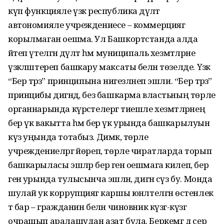
күп функцияле үзәк республика дәүләт
автономияле учреждениесе – коммерциягә
корылмаган оешма. Ул Башкортстанда алда
әйтеп үтелгән дәүләт һәм муниципаль хезмәтләрне
үзәкләштереп башкару максаты белән төзелде. Үзәк
“Бер тәрәзә” принципына нигезләнеп эшли. “Бер тәрәзә”
принцибы дигәндә, без башкарма властьның төрле
органнарында күрсәтелергә тиешле хезмәтләрнең
бер үк вакытта һәм бер үк урында башкарылуын
күз уңында тотабыз. Димәк, төрле
учреждениеләргә йөреп, төрле чиратларда торып
башкарыласы эшләр бер генә оешмага килеп, бер
генә урында тулысынча эшләнә, дигән сүз бу. Монда
шулай ук коррупциягә каршы юнәлтелгән өстенлек
тә бар – гражданин белән чиновник күзгә-күзгә
очрашып аралашудан азат була. Беркемгә дә сер