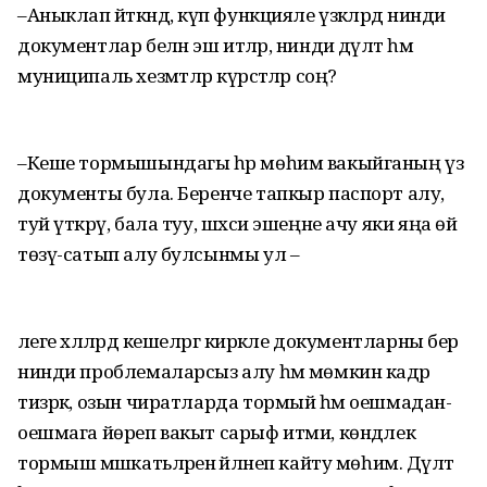
–Аныклап әйткәндә, күп функцияле үзәкләрдә нинди
документлар белән эш итәләр, нинди дәүләт һәм
муниципаль хезмәтләр күрсәтәләр соң?
–Кеше тормышындагы һәр мөһим вакыйганың үз
документы була. Беренче тапкыр паспорт алу,
туй үткәрү, бала туу, шәхси эшеңне ачу яки яңа өй
төзү-сатып алу булсынмы ул –
әлеге хәлләрдә кешеләргә кирәкле документларны бер
нинди проблемаларсыз алу һәм мөмкин кадәр
тизрәк, озын чиратларда тормый һәм оешмадан-
оешмага йөреп вакыт сарыф итми, көндәлек
тормыш мәшәкатьләренә әйләнеп кайту мөһим. Дәүләт