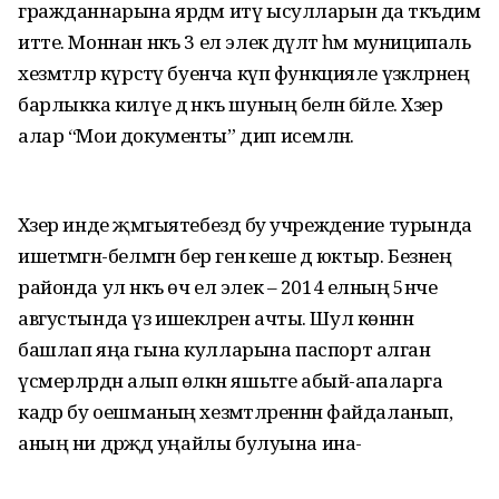
гражданнарына ярдәм итү ысулларын да тәкъдим
итте. Моннан нәкъ 3 ел элек дәүләт һәм муниципаль
хезмәтләр күрсәтү буенча күп функцияле үзәкләрнең
барлыкка килүе дә нәкъ шуның белән бәйле. Хәзер
алар “Мои документы” дип исемләнә.
Хәзер инде җәмгыятебездә бу учреждение турында
ишетмәгән-белмәгән бер генә кеше дә юктыр. Безнең
районда ул нәкъ өч ел элек – 2014 елның 5нче
августында үз ишекләрен ачты. Шул көннән
башлап яңа гына кулларына паспорт алган
үсмерләрдән алып өлкән яшьтәге абый-апаларга
кадәр бу оешманың хезмәтләреннән файдаланып,
аның ни дәрәҗәдә уңайлы булуына ина-