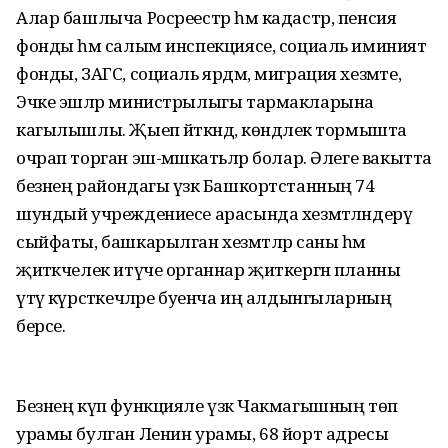
Алар башлыча Росреестр һәм кадастр, пенсия
фонды һәм салым инспекциясе, социаль иминият
фонды, ЗАГС, социаль ярдәм, миграция хезмәте,
Эчке эшләр министрылыгы тармакларына
кагылышлы. Җыеп әйткәндә, көндәлек тормышта
очрап торган эш-мәшәкатьләр болар. Әлеге вакытта
безнең райондагы үзәк Башкортстанның 74
шундый учреждениесе арасында хезмәтләндерү
сыйфаты, башкарылган хезмәтләр саны һәм
җитәкчелек итүче органнар җиткергән планны
үтәү күрсәткечләре буенча иң алдынгыларның
берсе.
Безнең күп функцияле үзәк Чакмагышның төп
урамы булган Ленин урамы, 68 йорт адресы