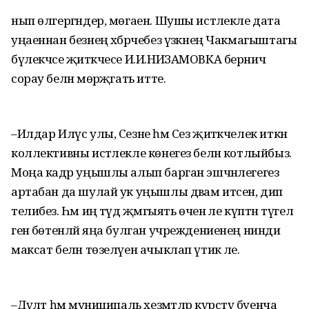
нып өлгергәндер, мөгаен. Шушы истәлекле дата
уңаеннан безнең хәбәрчебез үзәкнең Чакмагыштагы
бүлекчәсе җитәкчесе И.И.НИЗАМОВКА берничә
сорау белән мөрәҗәгать итте.
–Илдар Илүс улы, Сезне һәм Сез җитәкчелек иткән
коллективны истәлекле көнегез белән котлыйбыз.
Моңа кадәр уңышлы алып барган эшчәнлегегез
артабан да шулай ук уңышлы дәвам итсен, дип
телибез. Һәм иң тәүдә җәмгыять өчен әле күптән түгел
генә бөтенләй яңа булган учреждениенең нинди
максат белән төзелүен ачыклап үтик әле.
–Дәүләт һәм муниципаль хезмәтләр күрсәтү буенча