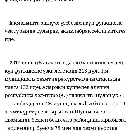
–Чакмагышта эшләүче үзебезнең күп функцияле
үзәк турында тулырак, аныклабрак сөйләп китсәгез
иде.
—2014 елның 5 августында эш башлаган безнең
күп функцияле үзәктә әлеге көндә 213 дәүләт һәм
муниципаль хезмәт төре күрсәтелә(ачылган гына
чакта 132 иде). Аларның күпчелек өлешен
республика хезмәтләре (97) тәшкил итә. Шулай ук 71
төрле федераль, 26 муниципаль һәм башка төр 19
хезмәт күрсәтү оештырылган. Шушы өч ел
дәвамында безнең белгечләр райондашларыбызга
төрле өлкәләр буенча 78 мең данә хезмәт күрсәткән.