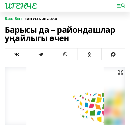
ИГЕНЧЕ
Баш Бит
3 АВГУСТА 2017, 06:08
Барысы да – райондашлар
уңайлыгы өчен