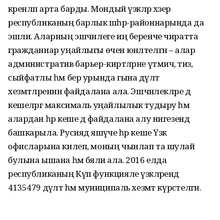
әкренләп арта барды. Мондый үзәкләр хәзер
республиканың барлык шәһәр-районнарында да
эшли. Аларның эшчәнлеге иң беренче чиратта
гражданнар уңайлыгы өчен юнәлтелгән – алар
административ барьер-киртәләрне үтмичә, тиз,
сыйфатлы һәм бер урында гына дәүләт
хезмәтләреннән файдалана ала. Эшчәнлекләре дә
кешеләргә максималь уңайлылык тудыру һәм
алардан һәр кеше дә файдалана алу нигезендә
башкарыла. Русиядә яшәүче һәр кеше Үзәк
офисларына килеп, моның чынлап та шулай
булына ышана һәм бәяли ала. 2016 елда
республиканың Күп функцияле үзәкләрендә
4135479 дәүләт һәм муниципаль хезмәт күрсәтелгән.