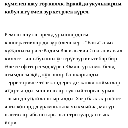
күмелеп шау-гөр киләчәк. Һәркайда укучыларны
кабул итү өчен зур хәстәрлек күрелә.
Ремонтлау эшләрендә урыннардагы
кооперативлар да зур өлеш кертә. “Базы” авыл
хуҗалыгы рәисе Вадим Васильевич Соколов авыл
киләчәге – яшь буынны үстерүгә зур игътибар бирә.
Әле сез фоторәсемдә күргән Юмаш урта мәктәбендә
агымдагы җәйдә күп эшләр башкарылды:
территориясе төзекләндерелде, капка-коймалар
яңартылды, машиналар туктый торган урын
тагын да уңайлаштырылды. Хәзер балалар көзге-
язгы көннәрдә дә урам юлына чыкмыйча, матур
плиталар ябыштырылган тротуардан гына
йөри.