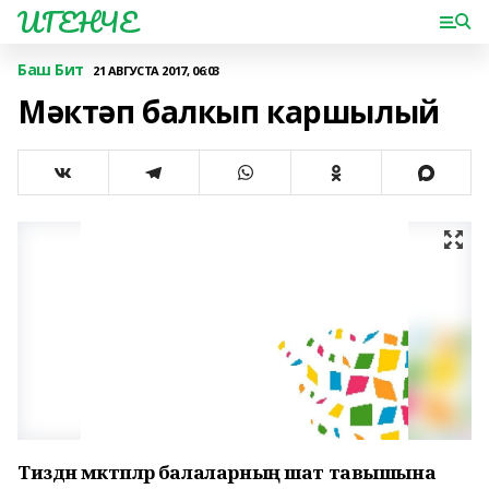
ИГЕНЧЕ
Баш Бит
21 АВГУСТА 2017, 06:03
Мәктәп балкып каршылый
Тиздән мәктәпләр балаларның шат тавышына