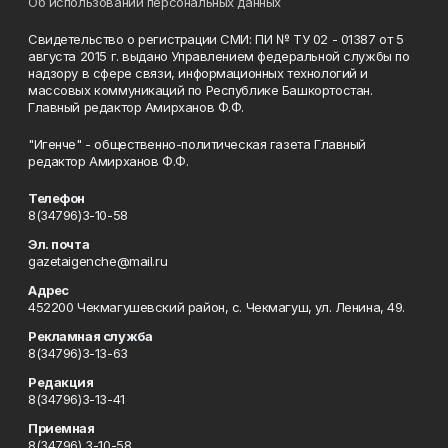
Об использовании персональных данных
Свидетельство о регистрации СМИ: ПИ № ТУ 02 - 01387 от 5
августа 2015 г. выдано Управлением федеральной службы по
надзору в сфере связи, информационных технологий и
массовых коммуникаций по Республике Башкортостан.
Главный редактор Амирханов Ф.Ф.
"Игенче" - общественно-политическая газета Главный
редактор Амирханов Ф.Ф.
Телефон
8(34796)3-10-58
Эл. почта
gazetaigenche@mail.ru
Адрес
452200 Чекмагушевский район, с. Чекмагуш, ул. Ленина, 49.
Рекламная служба
8(34796)3-13-63
Редакция
8(34796)3-13-41
Приемная
8(34796) 3-10-58