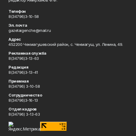
редактор Амирханов Ф.Ф.
Телефон
8(34796)3-10-58
Эл. почта
gazetaigenche@mail.ru
Адрес
452200 Чекмагушевский район, с. Чекмагуш, ул. Ленина, 49.
Рекламная служба
8(34796)3-13-63
Редакция
8(34796)3-13-41
Приемная
8(34796) 3-10-58
Сотрудничество
8(34796)3-16-13
Отдел кадров
8(34796) 3-13-63