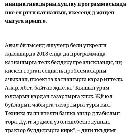
инициативаларны хуплау программасында
ике ел рәттән катнашып, икесендә дә җиңеп
чыгуга иреште.
Авыл биләмәсендә яшәүчеләр белән үткәрелгән
җыеннарда 2018 елда да программада
катнашырга теләк белдерүләре ачыкланды, иң
кискен торган социаль проблемаларны
ачыклап, проектта катнашырга карар иттеләр.
Алар, әлбәттә, байтак җыела. “Кышын урам
юлларын кардан тазартырга кирәк. Җәй юл
буйларын чабырга-тазартырга туры килә.
Техника таләп ителгән башка эшләр дә табылып
тора. Дәүләт ярдәменә үз өлешебезне кушып,
трактор булдырырга кирәк”, – дигән тәкъдимгә