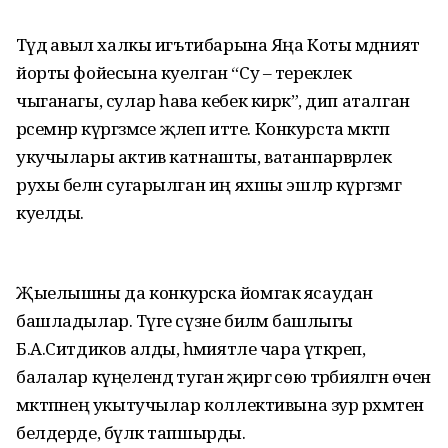
Тәүдә авыл халкы игътибарына Яңа Коты мәдәният
йорты фойесына куелган “Су – тереклек
чыганагы, сулар һава кебек кирәк”, дип аталган
рәсемнәр күргәзмәсе җәлеп итте. Конкурста мәктәп
укучылары актив катнашты, ватанпарвәрлек
рухы белән сугарылган иң яхшы эшләр күргәзмәгә
куелды.
Җыелышны да конкурска йомгак ясаудан
башладылар. Тәүге сүзне биләмә башлыгы
Б.А.Ситдиков алды, әһәмиятле чара үткәреп,
балалар күңелендә туган җиргә сөю тәрбияләгән өчен
мәктәпнең укытучылар коллективына зур рәхмәтен
белдерде, бүләк тапшырды.