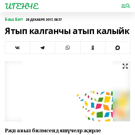
ИГЕНЧЕ
Баш Бит
28 ДЕКАБРЯ 2017, 08:37
Ятып калганчы атып калыйк
Рәҗәп авыл биләмәсендә яшәүчеләр җирле