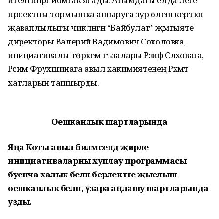
әйтелгәннәргә йомгак ясады. Агымдагы елда әлеге
проектны тормышка ашыруга зур өлеш керткән
җаваплылыгы чикләнгән “Байбулат” җәмгыяте
директоры Валерий Вадимович Соколовка,
инициативалы төркем әгъзалары Рәзифә Сәләховага,
Рәсимә Фәрухшинага авыл хакимиятенең Рәхмәт
хатларын тапшырды.
Оешканлык шартларында
Яңа Коты авыл биләмәсендә җирле
инициативаларны хуплау программасы
буенча халык белән берлектәге җыелыш
оешканлык белән, үзара аңлашу шартларында
узды.