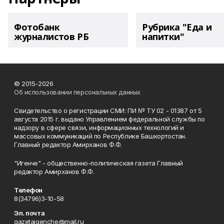
Фотобанк
Рубрика "Еда и
журналистов РБ
напитки"
© 2015-2026
Об использовании персональных данных
Свидетельство о регистрации СМИ: ПИ № ТУ 02 - 01387 от 5
августа 2015 г. выдано Управлением федеральной службы по
надзору в сфере связи, информационных технологий и
массовых коммуникаций по Республике Башкортостан.
Главный редактор Амирханов Ф.Ф.
"Игенче" - общественно-политическая газета Главный
редактор Амирханов Ф.Ф.
Телефон
8(34796)3-10-58
Эл. почта
gazetaigenche@mail.ru