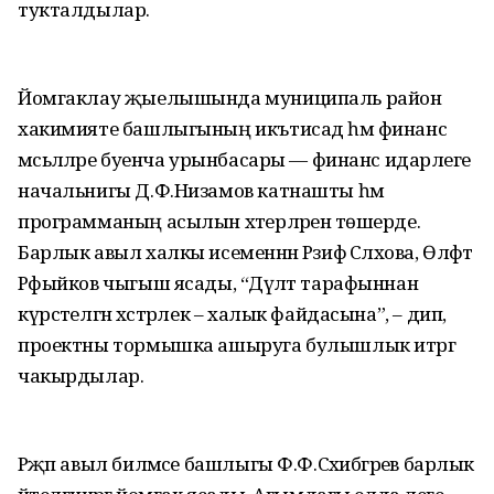
тукталдылар.
Йомгаклау җыелышында муниципаль район
хакимияте башлыгының икътисад һәм финанс
мәсьәләләре буенча урынбасары — финанс идарәлеге
начальнигы Д.Ф.Низамов катнашты һәм
программаның асылын хәтерләренә төшерде.
Барлык авыл халкы исеменнән Рәзифә Сәләхова, Өлфәт
Рәфыйков чыгыш ясады, “Дәүләт тарафыннан
күрсәтелгән хәстәрлек – халык файдасына”, – дип,
проектны тормышка ашыруга булышлык итәргә
чакырдылар.
Рәҗәп авыл биләмәсе башлыгы Ф.Ф.Сәхибгәрәев барлык