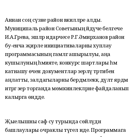
Аннан соң сүзне район вәкилләре алды.
Муниципаль район Советының әйдәүче белгече
И.А.Гәрәева, эшләр идарәчесе Р.Г.Әмирханов район
бу-енча җирле инициативаларны хуплау
программасының гамәлгә ашырылуы, аңа
кушылуның әһәмияте, конкурс шартлары һәм
катнашу өчен документлар әзерләү тәртибен
аңлатты, залдагыларны бердәмлеккә, дәүләт ярдәм
итәргә әзер торганда мөмкинлекләрне файдаланып
калырга өндәде.
Җыелышны саф су турында сөйләүдән
башлаулары очраклы түгел иде. Программага