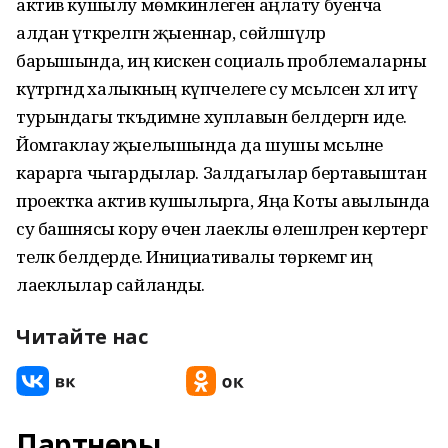
актив кушылу мөмкинлеген аңлату буенча
алдан үткәрелгән җыеннар, сөйләшүләр
барышында, иң кискен социаль проблемаларны
күтәргәндә халыкның күпчелеге су мәсьәләсен хәл итү
турындагы тәкъдимне хуплавын белдергән иде.
Йомгаклау җыелышында да шушы мәсьәләне
карарга чыгардылар. Залдагылар бертавыштан
проектка актив кушылырга, Яңа Коты авылында
су башнясы кору өчен лаеклы өлешләрен кертергә
теләк белдерде. Инициативалы төркемгә иң
лаеклылар сайланды.
Читайте нас
Партнеры