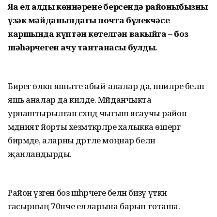
Яңа ел алды көннәренең берсендә районыбызның
үзәк мәйданындагы почта бүлекчәсе
каршында күптән көтелгән вакыйга – боз
шәһәрчеген ачу тантанасы булды.
Бирегә өлкән яшьтәге абый-апалар да, нәниләре белән
яшь аналар да килде. Мәйданчыкта
урнаштырылган сәхнәдә чыгыш ясаучы район
мәдәният йорты хезмәткәрләре халыкка өшергә
бирмәде, аларны дәртле моңнар белән
җанландырды.
Район үзәген боз шәһәрчеге белән бизәү үткән
гасырның 70нче елларына барып тоташа.