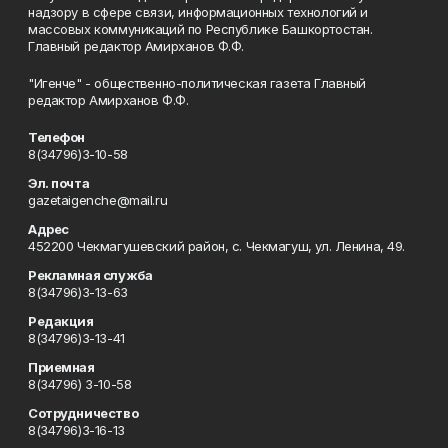
надзору в сфере связи, информационных технологий и
массовых коммуникаций по Республике Башкортостан.
Главный редактор Амирханов Ф.Ф.
"Игенче" - общественно-политическая газета Главный
редактор Амирханов Ф.Ф.
Телефон
8(34796)3-10-58
Эл. почта
gazetaigenche@mail.ru
Адрес
452200 Чекмагушевский район, с. Чекмагуш, ул. Ленина, 49.
Рекламная служба
8(34796)3-13-63
Редакция
8(34796)3-13-41
Приемная
8(34796) 3-10-58
Сотрудничество
8(34796)3-16-13