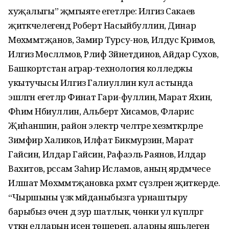
хуҗалыгы” җәмгыяте егетләре: Илгиз Сакаев
җитәкчелегендә Роберт Насыйбуллин, Динар
Мөхәммәтҗанов, Замир Турсу-нов, Илдус Кәримов,
Илгиз Мөсәлләмов, Рәлиф Зәйнетдинов, Айдар Сухов,
Башкортстан аграр-технология колледжы
укытучысы Илгиз Галиуллин кул астында
эшләгән егетләр Финат Гари-фуллин, Марат Яхин,
Фәһим Нәбиуллин, Альберт Хисамов, Фларис
Җиһаншин, район электр челтәре хезмәткәрләре
Зимфир Халиков, Илфат Бикмурзин, Марат
Гайсин, Илдар Гайсин, Рафаэль Раянов, Илдар
Вахитов, рәссам Заһир Исламов, аның ярдәмчесе
Илшат Мөхәммәтҗановка рәхмәт сүзләрен җиткерде.
“Чыршыны үзәк мәйданыбызга урнаштыру
барыбыз өчен дә зур шатлык, чөнки ул күпләргә
үткән елларын исенә төшереп, аларны яшьлегенә