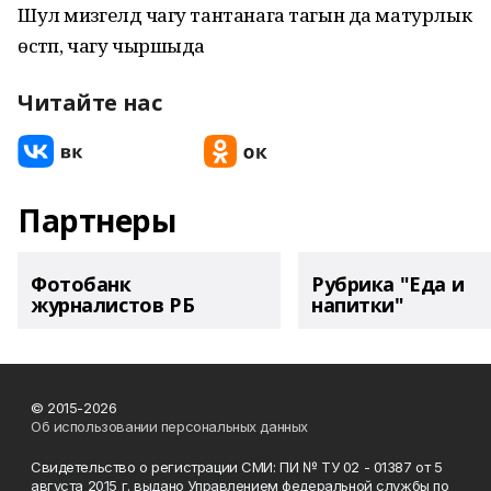
Шул мизгелдә чагу тантанага тагын да матурлык
өстәп, чагу чыршыда
Читайте нас
Партнеры
Фотобанк
Рубрика "Еда и
журналистов РБ
напитки"
© 2015-2026
Об использовании персональных данных
Свидетельство о регистрации СМИ: ПИ № ТУ 02 - 01387 от 5
августа 2015 г. выдано Управлением федеральной службы по