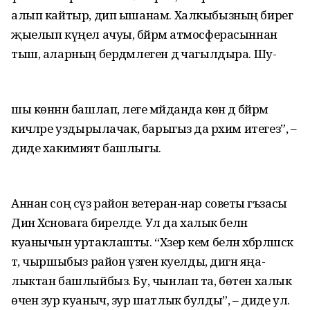
алып кайтыр, дип ышанам. Халкыбызның бирегә
җыелып күңел ачуы, бәйрәм атмосферасыннан
тыш, аларның бердәмлеген дә чагылдыра. Шу-
шы көннән башлап, әлеге мәйданда көн дә бәйрәм
кичәләре уздырылачак, барыгыз да рәхим итегез”, –
диде хакимият башлыгы.
Аннан соң сүз район ветеран-нар советы әгъзасы
Динә Хәсәновага бирелде. Ул да халык белән
куанычын уртаклашты. “Хәзер кем белән хәбәрләшсәк
тә, чыршыбыз район үзәгенә куелды, дигән яңа-
лыктан башлыйбыз. Бу, чынлап та, бөтен халык
өчен зур куаныч, зур шатлык булды”, – диде ул.