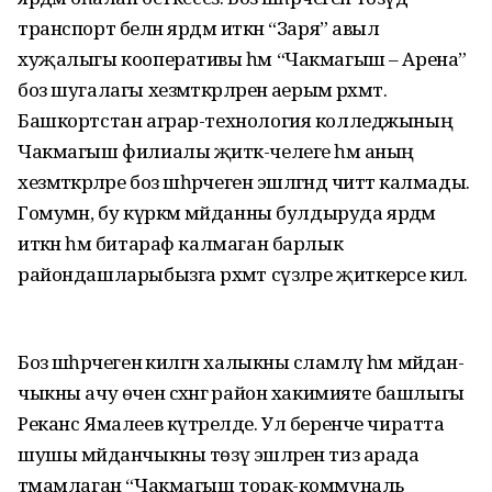
транспорт белән ярдәм иткән “Заря” авыл
хуҗалыгы кооперативы һәм “Чакмагыш – Арена”
боз шугалагы хезмәткәрләренә аерым рәхмәт.
Башкортстан аграр-технология колледжының
Чакмагыш филиалы җитәк-челеге һәм аның
хезмәткәрләре боз шәһәрчеген эшләгәндә читтә калмады.
Гомумән, бу күркәм мәйданны булдыруда ярдәм
иткән һәм битараф калмаган барлык
райондашларыбызга рәхмәт сүзләре җиткерәсе килә.
Боз шәһәрчегенә килгән халыкны сәламләү һәм мәйдан-
чыкны ачу өчен сәхнәгә район хакимияте башлыгы
Реканс Ямалеев күтәрелде. Ул беренче чиратта
шушы мәйданчыкны төзү эшләрен тиз арада
тәмамлаган “Чакмагыш торак-коммуналь