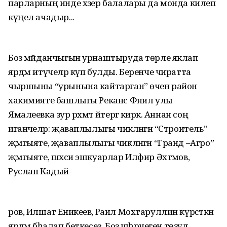
парларның инде хәзер балалары да монда килеп
күңел ачадыр...
Боз мәйданчыгын урнаштыруда төрле яклап
ярдәм итүчеләр күп булды. Беренче чиратта
чыршыны “урынына кайтарган” өчен район
хакимияте башлыгы Реканс Фәнил улы
Ямалеевка зур рәхмәт әйтергә кирәк. Аннан соң
иганәчеләр: җаваплылыгы чикләнгән “Строитель”
җәмгыяте, җаваплылыгы чикләнгән “Гранд –Агро”
җәмгыяте, шәхси эшкуарлар Илфир Әхтәмов,
Руслан Кадый-
ров, Илшат Еникеев, Раил Мохтаруллин күрсәткән
ярдәм бәһалап беткесез. Боз шәһәрчеген төзүдә