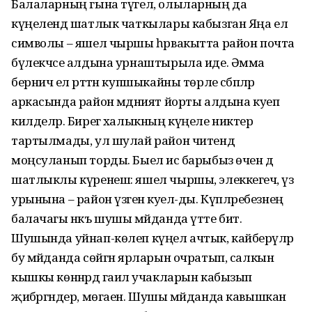
Балаларның гына түгел, олыларның да
күңелендә шатлык чаткылары кабызган Яңа ел
символы – яшел чыршы һәрвакытта район почта
бүлекчәсе алдына урнаштырыла иде. Әмма
берничә ел рәттән купшыкайны төрле сәбәпләр
аркасында район мәдәният йорты алдына куеп
килделәр. Бирегә халыкның күңеле никтер
тартылмады, ул шулай район читендә
моңсуланып торды. Быел исә барыбыз өчен дә
шатлыклы күренеш: яшел чыршы, элеккегечә, үз
урынына – район үзәгенә куел-ды. Күпләребезнең
балачагы нәкъ шушы мәйданда үтте бит.
Шушында уйнап-көлеп күңел ачтык, кайберәүләр
бу мәйданда сөйгән ярларын очратып, салкын
кышкы көннәрдә гаилә учакларын кабызып
җибәргәндер, мөгаен. Шушы мәйданда кавышкан