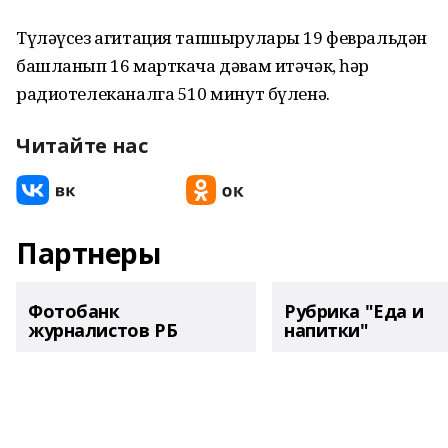
Түләүсез агитация тапшырулары 19 февральдән
башланып 16 марткача дәвам итәчәк, һәр
радиотелеканалга 510 минут бүленә.
Читайте нас
Партнеры
Фотобанк
Рубрика "Еда и
журналистов РБ
напитки"