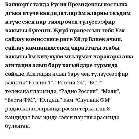
Башкортстанда Русия Президенты постына
дәгъва итүче кандидатлар һәм аларны тәкъдим
итүче сәяси пар-тияләр өчен түләүсез эфир
вакыты бүленгән. Җирәбә процессын төбәк Үзәк
сайлау комиссиясе рәисе Хәйдәр Вә
лиев ачып,
сайлау кампаниясенең чираттагы этабы
вакыты һәм киң-күләм мәгълүмат чаралары аша
агитация алып бару кагыйдәләре турында
сөйләде
. Агитация алып бару өчен түләүсез эфир
вакыты “Россия-1”, “Россия-24”, “БСТ”
телеканалларында, “Радио России”, “Маяк”,
“Вести ФМ”, “Юлдаш” һәм “Спутник ФМ”
радиоканалларында рәсми теркәлгән 8
кандидат һәм җиде сәяси партия арасында
бүленгән.