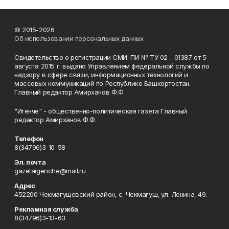
© 2015-2026
Об использовании персональных данных
Свидетельство о регистрации СМИ: ПИ № ТУ 02 - 01387 от 5
августа 2015 г. выдано Управлением федеральной службы по
надзору в сфере связи, информационных технологий и
массовых коммуникаций по Республике Башкортостан.
Главный редактор Амирханов Ф.Ф.
"Игенче" - общественно-политическая газета Главный
редактор Амирханов Ф.Ф.
Телефон
8(34796)3-10-58
Эл. почта
gazetaigenche@mail.ru
Адрес
452200 Чекмагушевский район, с. Чекмагуш, ул. Ленина, 49.
Рекламная служба
8(34796)3-13-63