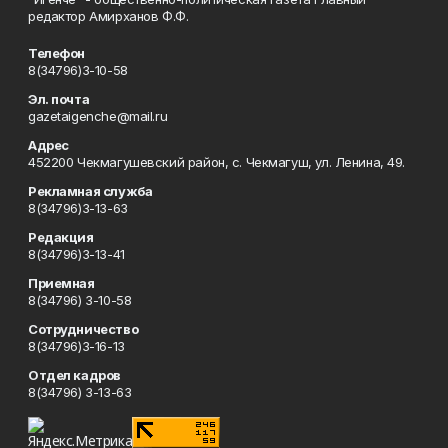
редактор Амирханов Ф.Ф.
Телефон
8(34796)3-10-58
Эл. почта
gazetaigenche@mail.ru
Адрес
452200 Чекмагушевский район, с. Чекмагуш, ул. Ленина, 49.
Рекламная служба
8(34796)3-13-63
Редакция
8(34796)3-13-41
Приемная
8(34796) 3-10-58
Сотрудничество
8(34796)3-16-13
Отдел кадров
8(34796) 3-13-63