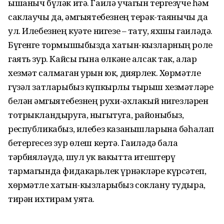
ышаныч бүләк итә. Гаилә учагын тергезүче һәм
саклаучы да, җәмгыятебезнең терәк-таянычы да
ул. Илебезнең куәте нигезе – тату, яхшы гаиләдә.
Бүгенге тормышыбызда хатын-кызларның роле
гаять зур. Кайсы гына өлкәне алсак так, алар
хезмәт салмаган урын юк, диярлек. Хөрмәтле
гүзәл затларыбыз күпкырлы тырыш хезмәтләре
белән җәмгыятебезнең рухи-әхлакый нигезләрен
тотрыкландыруга, ныгытуга, районыбыз,
республикабыз, илебез казанышларына бәһалап
бетергесез зур өлеш кертә. Гаиләдә бала
тәрбияләүдә, шул ук вакытта җитештерү
тармагында фидакарьлек үрнәкләре күрсәтеп,
хөрмәтле хатын-кызларыбыз соклану тудыра,
тирән ихтирам уята.