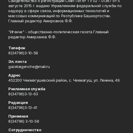
Свидетельство о регистрации СМИ: ПИ № ТУ 02 - 01387 от 5
августа 2015 г. выдано Управлением федеральной службы по
надзору в сфере связи, информационных технологий и
массовых коммуникаций по Республике Башкортостан.
Главный редактор Амирханов Ф.Ф.
"Игенче" - общественно-политическая газета Главный
редактор Амирханов Ф.Ф.
Телефон
8(34796)3-10-58
Эл. почта
gazetaigenche@mail.ru
Адрес
452200 Чекмагушевский район, с. Чекмагуш, ул. Ленина, 49.
Рекламная служба
8(34796)3-13-63
Редакция
8(34796)3-13-41
Приемная
8(34796) 3-10-58
Сотрудничество