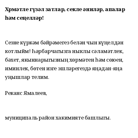
Хөрмәтле гүзәл затлар, сөекле әниләр, апалар
һәм сеңелләр!
Сезне күркәм бәйрәмегез белән чын күңелдән
котлыйм! Һәрбарчагызга ныклы сәламәтлек,
бәхет, якыннарыгызның хөрмәтен һәм сөюен,
иминлек, бөтен изге эшләрегездә яңадан-яңа
уңышлар телим.
Реканс Ямалеев,
муниципаль район хакимияте башлыгы.