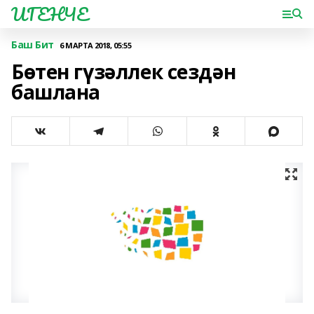
ИГЕНЧЕ
Баш Бит
6 МАРТА 2018, 05:55
Бөтен гүзәллек сездән
башлана