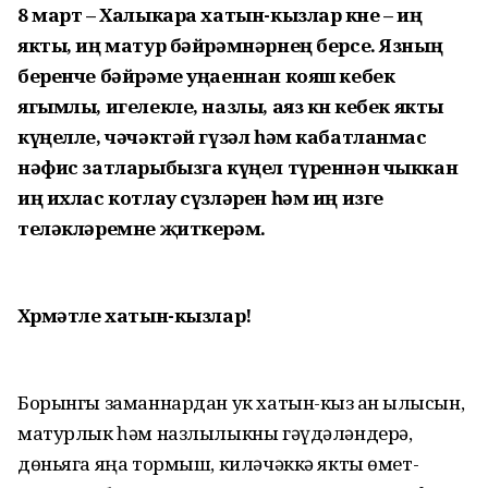
8 март – Халыкара хатын-кызлар көне – иң
якты, иң матур бәйрәмнәрнең берсе. Язның
беренче бәйрәме уңаеннан кояш кебек
ягымлы, игелекле, назлы, аяз көн кебек якты
күңелле, чәчәктәй гүзәл һәм кабатланмас
нә
фис затларыбызга күңел түрен
нән чыккан
иң ихлас котлау сүзләрен һәм иң изге
теләкләремне җиткерәм.
Хөрмәтле хатын-кызлар!
Борынгы заманнардан ук хатын-кыз җан җылысын,
матурлык һәм назлылыкны гәүдәләндерә,
дөньяга яңа тормыш, киләчәккә якты өмет-