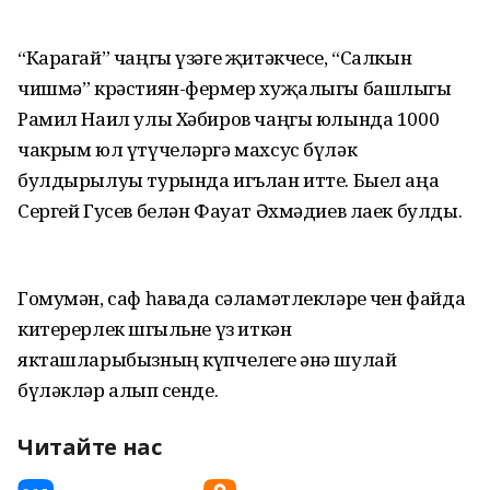
“Карагай” чаңгы үзәге җитәкчесе, “Салкын
чишмә” крәстиян-фермер хуҗалыгы башлыгы
Рамил Наил улы Хәбиров чаңгы юлында 1000
чакрым юл үтүчеләргә махсус бүләк
булдырылуы турында игълан итте. Быел аңа
Сергей Гусев белән Фауат Әхмәдиев лаек булды.
Гомумән, саф һавада сәламәтлекләре өчен файда
китерерлек шөгыльне үз иткән
якташларыбызның күпчелеге әнә шулай
бүләкләр алып сөенде.
Читайте нас