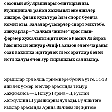
сезонын ябу ярышлары оештырылды.
Муниципаль район хакимиятенең яшьләр
эшләре, физик культура һәм
спорт буенча
комитеты, Балалар-үс
мерләр спорт мәктәбе,
эшкуарлар – “Салкын чишмә” крәстиян-
фермер хуҗалыгы җитәкчесе Рамил Хәбиров
һәм шәхси эшкуар Әлиф Газизов әле
ге чараның
озак вакытка җитәрлек тәэссоратлар белән
истә калуы өчен зур тырышлык салдылар.
Ярышлар төрле яшь төркемнәре буенча үтте. 14-18
яшьлек үсмер егетләр арасында Тимур
Хаҗиманов — I, Илсур Гәрәев – II, Руслан
Хәтмуллин III урыннарны яулады. Бу яшьтәге
кызлар арасында Арина Вәлиева иң җитезе