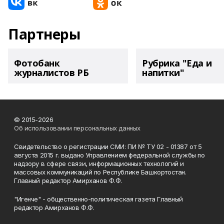
Партнеры
Фотобанк
Рубрика "Еда и
журналистов РБ
напитки"
© 2015-2026
Об использовании персональных данных
Свидетельство о регистрации СМИ: ПИ № ТУ 02 - 01387 от 5
августа 2015 г. выдано Управлением федеральной службы по
надзору в сфере связи, информационных технологий и
массовых коммуникаций по Республике Башкортостан.
Главный редактор Амирханов Ф.Ф.
"Игенче" - общественно-политическая газета Главный
редактор Амирханов Ф.Ф.