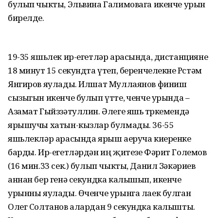
булып чыкты, Эльвина Галимовага икенче урын
бирелде.
19-35 яшьлек ир-егетләр арасында, дистанцияне
18 минут 15 секундта үтеп, беренчелекне Рөстәм
Янгиров яулады. Илшат Муллаянов финиш
сызыгын икенче булып үтте, өченче урында –
Азамат Гыйззәтуллин. Әлеге яшь төркемендә
ярышучы хатын-кызлар булмады. 36-55
яшьлекләр арасында ярыш аеруча киеренке
барды. Ир-егетләрдән иң җитезе Фәрит Големов
(16 мин.33 сек.) булып чыкты, Данил Зәкәриев
аннан бер генә секундка калышып, икенче
урынны яулады. Өченче урынга лаек булган
Олег Солтанов алардан 9 секундка калышты.