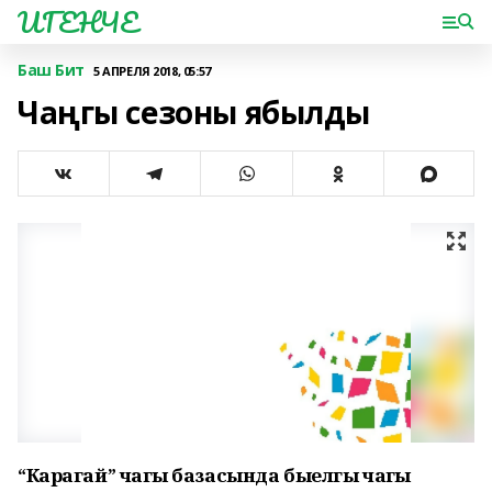
ИГЕНЧЕ
Баш Бит
5 АПРЕЛЯ 2018, 05:57
Чаңгы сезоны ябылды
“Карагай” чаңгы базасында быелгы чаңгы