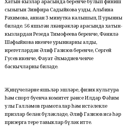
Хатын-кызлар арасында беренче булып финиш
сызыгын Зинфира Садыйкова узды, Альбина
Рәхимова, аннан 3 минутка калышып, II урынны
биләде. 56 яшьтән өлкәнрәкләр арасында хатын-
кызлардан Резеда Тимофеева беренче, Фәнилә
Шәфыйкова икенче урыннарны алды,
ирегетләрдән Әлиф Газизов беренче, Сергей
Гусев икенче, Фауат Әхмәдиев өченче
баскычларны биләде.
Җиңүчеләрне яшьләр эшләре, физик культура
һәм спорт буенча комитет рәисе Илдар Фәһим
улы Галләмов грамоталар һәм истәлекле
призлар белән бүләкләде, Әлиф Газизов исә һәр
призерга тере тавыклар бүләк итте.