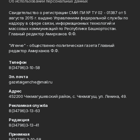
Об использовании персональных данных
Свидетельство о регистрации СМИ: ПИ № ТУ 02 - 01387 от 5
августа 2015 г. выдано Управлением федеральной службы по
надзору в сфере связи, информационных технологий и
массовых коммуникаций по Республике Башкортостан.
Главный редактор Амирханов Ф.Ф.
"Игенче" - общественно-политическая газета Главный
редактор Амирханов Ф.Ф.
Телефон
8(34796)3-10-58
Эл. почта
gazetaigenche@mail.ru
Адрес
452200 Чекмагушевский район, с. Чекмагуш, ул. Ленина, 49.
Рекламная служба
8(34796)3-13-63
Редакция
8(34796)3-13-41
Приемная
8(34796) 3-10-58