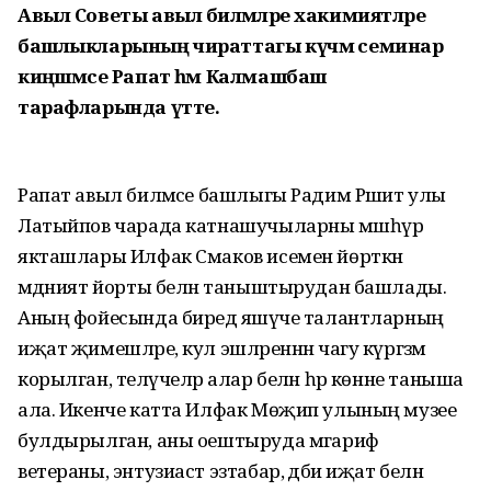
Авыл Советы авыл биләмәләре хакимиятләре
башлыкларының чираттагы күчмә семинар
киңәшмәсе Рапат һәм Калмашбаш
тарафларында үтте.
Рапат авыл биләмәсе башлыгы Радим Рәшит улы
Латыйпов чарада катнашучыларны мәшһүр
якташлары Илфак Смаков исемен йөрткән
мәдәният йорты белән таныштырудан башлады.
Аның фойесында биредә яшәүче талантларның
иҗат җимешләре, кул эшләреннән чагу күргәзмә
корылган, теләүчеләр алар белән һәр көнне таныша
ала. Икенче катта Илфак Мөҗип улының музее
булдырылган, аны оештыруда мәгариф
ветераны, энтузиаст эзтабар, әдәби иҗат белән