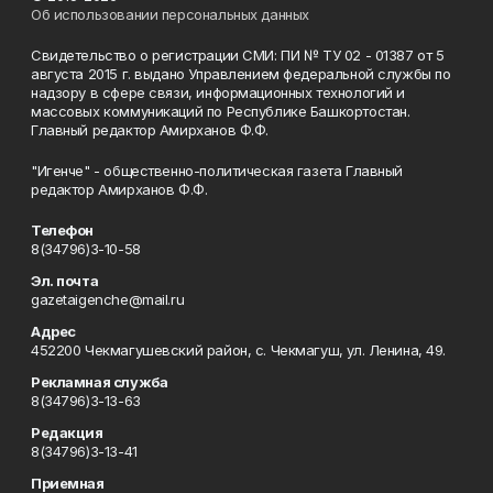
Об использовании персональных данных
Свидетельство о регистрации СМИ: ПИ № ТУ 02 - 01387 от 5
августа 2015 г. выдано Управлением федеральной службы по
надзору в сфере связи, информационных технологий и
массовых коммуникаций по Республике Башкортостан.
Главный редактор Амирханов Ф.Ф.
"Игенче" - общественно-политическая газета Главный
редактор Амирханов Ф.Ф.
Телефон
8(34796)3-10-58
Эл. почта
gazetaigenche@mail.ru
Адрес
452200 Чекмагушевский район, с. Чекмагуш, ул. Ленина, 49.
Рекламная служба
8(34796)3-13-63
Редакция
8(34796)3-13-41
Приемная