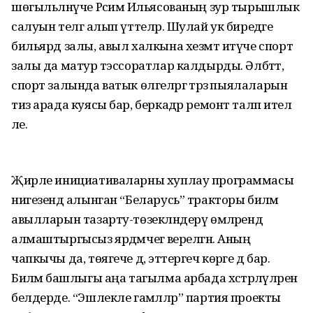
шөгыльләнүче Рәсимә Ильясованың зур тырышлык
салуын телгә алып үттеләр. Шулай ук биредәге
бильярд залы, авыл халкына хезмәт итүче спорт
залы да матур тәэссоратлар калдырды. Әлбәттә,
спорт залында ватык өлгеләргә тәрәзә пыялаларын
тиз арада куясы бар, беркадәр ремонт таләп ителә
әле.
Җирле инициативаларны хуплау программасы
нигезендә алынган “Беларусь” тракторы биләмә
авылларын тазарту-төзекләндерү өмәләрендә
алмаштыргысыз ярдәмчегә әверелгән. Аның
чапкычы да, төягече дә, эттергеч көрәге дә бар.
Биләмә башлыгы аңа тагылма арбада хәстәрләүләрен
белдерде. “Эшлекле гамәлләр” партия проекты