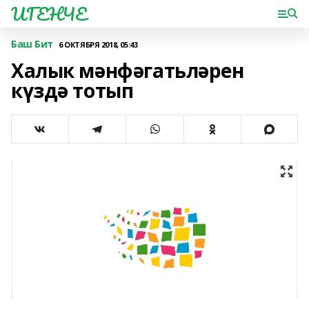
ИГЕНЧЕ
Баш Бит
6 ОКТЯБРЯ 2018, 05:43
Халык мәнфәгатьләрен
күздә тотып