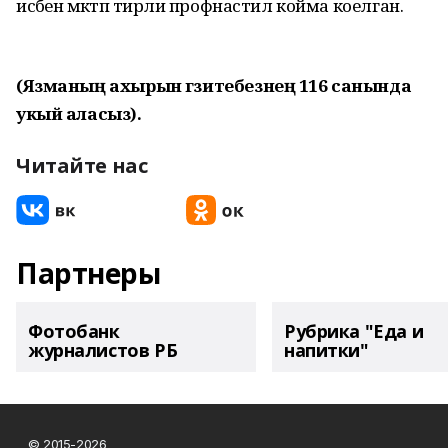
исәбенә мәктәп тирәли профнастил койма коелган.
(Язманың ахырын гәзитебезнең 116 санында
укый аласыз).
Читайте нас
Партнеры
Фотобанк
Рубрика "Еда и
журналистов РБ
напитки"
© 2015-2026