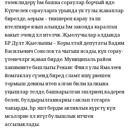
төзекләндерү һәм башка сораулар борчый иде.
Күпчелек сорауларга урында ук тулы җаваплар
бирелде, аерым – тикшереп карау таләп
ителгәннәре язып алынды һәм законда каралган
вакыт эчендә хәл ителәчәк. Җыелучылар алдында
БР Дәүләт Җыелышы – Корылтай депутаты Вадим
Васильевич Соколов та чыгыш ясады, күп сорау-
үтенечләргә җавап бирде. Муниципаль район
хакимияте башлыгы Реканс Фәнил улы Ямалеев
йомгаклау сүзендә биредә сәламәт яшәү рәвешен
тормыш девизы итеп алган биләмә халкына
уңышлар теләде, башкарылган эшләрнең кадерен
белеп, булдырылганнарны саклап тотарга
чакырды, һәр эштә бердәм активлык күрсәтү күп
мәсьәләләрне хәл итүгә булышлык итәчәген
ассызыклады.