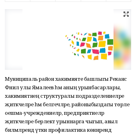
Муниципаль район хакимияте башлыгы Реканс
Фәнил улы Ямалеев һәм аның урынбасарлары,
хакимиятнең структуралы подразделениеләре
җитәкчеләре һәм белгечләре, районыбыздагы төрле
оешма-учреждениеләр, предприятиеләр
җитәкчеләре берлектә урыннарга чыгып, авыл
биләмәләрендә үткән профилактика көннәрендә