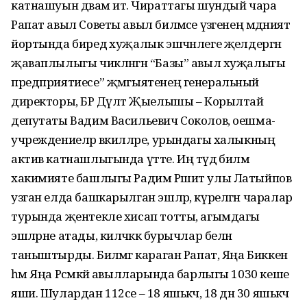
катнашуын дәвам итә. Чираттагы шундый чара
Рапат авыл Советы авыл биләмәсе үзәгенең мәдәният
йортында биредә хуҗалык эшчәнлеге җәелдергән
җаваплылыгы чикләнгән “Базы” авыл хуҗалыгы
предприятиесе” җәмгыятенең генеральный
директоры, БР Дәүләт Җыелышы – Корылтай
депутаты Вадим Васильевич Соколов, оешма-
учреждениеләр вәкилләре, урындагы халыкның
актив катнашлыгында үтте. Иң тәүдә биләмә
хакимияте башлыгы Радим Рәшит улы Латыйпов
узган елда башкарылган эшләр, күрелгән чаралар
турында җентекле хисап тотты, агымдагы
эшләрне атады, киләчәккә бурычлар белән
таныштырды. Биләмәгә караган Рапат, Яңа Биккенә
һәм Яңа Рәсмәкәй авылларында барлыгы 1030 кеше
яши. Шулардан 112се – 18 яшькәчә, 18 дән 30 яшькәчә