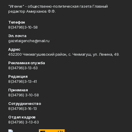
"Игенче" - общественно-политическая газета Главный
редактор Амирханов Ф.Ф.
Телефон
8(34796)3-10-58
Эл. почта
gazetaigenche@mail.ru
Адрес
452200 Чекмагушевский район, с. Чекмагуш, ул. Ленина, 49.
Рекламная служба
8(34796)3-13-63
Редакция
8(34796)3-13-41
Приемная
8(34796) 3-10-58
Сотрудничество
8(34796)3-16-13
Отдел кадров
8(34796) 3-13-63