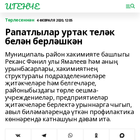
ИГЕНЧЕ
Төрлесеннән
4 ФЕВРАЛЯ 2020, 12:05
Рапатлылар уртак теләк
белән берләшкән
Муниципаль район хакимияте башлыгы
Реканс Фәнил улы Ямалеев һәм аның
урынбасарлары, хакимиятнең
структуралы подразделениеләре
җитәкчеләре һәм белгечләре,
районыбыздагы төрле оешма-
учреждениеләр, предприятиеләр
җитәкчеләре берлектә урыннарга чыгып,
авыл биләмәләрендә үткән профилактика
көннәрендә катнашуын дәвам итә.