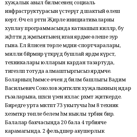
хуҗалык авыл биләмәсенең социаль
инфраструктурасын үстерүгә дә шактый өлеш
кертә. Өч ел рәттән Җирле инициативаларны
хуплау программасында катнашып киләләр, бу
җәһәттән дә җәмгыятьнең иганә ярдәме өлеше зур
гына. Ел әйләнәсенә төрле мәдәни-спортчаралары,
милли бәйрәмнәр үткәрүдә бушлай ярдәм күрсәтә,
техникалары юлларын кардан тазартуда,
тигезләп тотуда алмаштыргысыз ярдәмче.
Боларның һәммәсе өчен дә биләмә башлыгы Вадим
Васильевич Соколов җитәкләгән хуҗалыкның идарә
әгъзаларына, шәхсән үзенә ихлас рәхмәт җиткерде.
Биредәге урта мәктәптә 73 укытучы һәм 8 техник
хезмәткәр төпле белем һәм ныклы тәрбия бирә.
Балалар бакчасында 20 бала 4 тәрбияче
карамагында. 2 фельдшер акушерлык