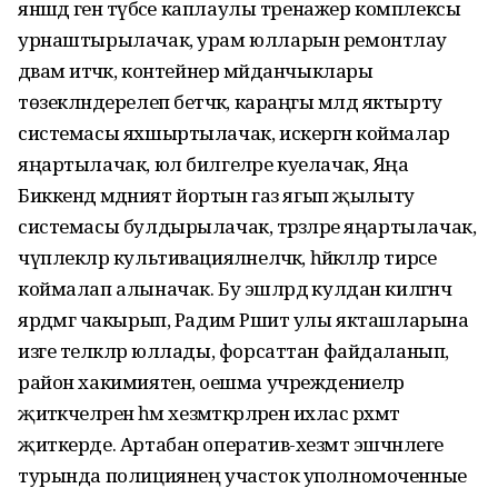
янәшәдә генә түбәсе каплаулы тренажер комплексы
урнаштырылачак, урам юлларын ремонтлау
дәвам итәчәк, контейнер мәйданчыклары
төзекләндерелеп бетәчәк, караңгы мәлдә яктырту
системасы яхшыртылачак, искергән коймалар
яңартылачак, юл билгеләре куелачак, Яңа
Биккенәдә мәдәният йортын газ ягып җылыту
системасы булдырылачак, тәрәзәләре яңартылачак,
чүплекләр культивацияләнеләчәк, һәйкәлләр тирәсе
коймалап алыначак. Бу эшләрдә кулдан килгәнчә
ярдәмгә чакырып, Радим Рәшит улы якташларына
изге теләкләр юллады, форсаттан файдаланып,
район хакимиятенә, оешма учреждениеләр
җитәкчеләренә һәм хезмәткәрләренә ихлас рәхмәт
җиткерде. Артабан оператив-хезмәт эшчәнлеге
турында полициянең участок уполномоченные