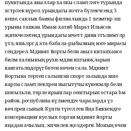
пунктында авыллар халкы сәламәтлеге турында
хәстәрлек күрелә, урындагы почта бүлекчәсендә 3
кеше, саклык банкы филиалында 1 хезмәткәр эш
урыны тапкан. Имам-хатиб Марат Ильясов
җитәкчелегендә урындагы мәчеттә дини тәгълимәтләр
үтәлә, яшьләргә дә ата-бабала-рыбызның изге мирасы
сеңдерелә. Мәдәният йорты белән авыл китапханәсе
биләмә халкының рухи-мәдәни ихтыяҗларын
канәгатьләндерүгә бөтен көчен сала. Мәдәният
йортына терәтеп салынган спорт залында яше
карты сәламәтлекләрен ныгытучы күнекмәләр белән
шөгыльләнә, төрле ярышлар оештырып остара һәм
район, республика күләмендәге чараларда үз
көчләрен сыный. Күптән түгел генә Яңа Биккенәдәге
консервациягә куелып торган мәдәният йорты
яңадан ачылып, эшчәнлек җәелдергән. Моның өчен