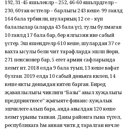
192, 31-45 яшьлекләр – 252, 46-60 яшьләрдәгеләр –
230, 60тан өстәгеләр – барлыгы 243 кеше. 99 гаиләдә
164 бала тәрбияләнә, шуларның 12 се – күп
балалылар (аларда 43 бала үсә), тулы булмаган
10 гаиләдә 17 бала бар, бер ялгыз әни ике сабый
үстерә. Эш яшендәгеләр 610 кеше, шулардан 37 се
вахта ысулы белән чит тарафларда эшләп йөри,
271 пенсионер бар, 5 егет армия сафларында
хезмәт итә. 2018 елда 9 бала туып, 13 кеше вафат
булган. 2019 елда 10 сабый дөньяга килеп, 14
кеше якты дөньядан китеп барган. Биредә
җаваплылыгы чикләнгән “Базы” авыл хуҗалыгы
предприятиесе” җәмгыяте финанс-хуҗалык
эшчәнлеге алып бара, анда авылдан 120 кеше
хезмәт урыны тапкан. Даны районга гына түгел,
республикага һәм аннан читкә дә таралган көчле