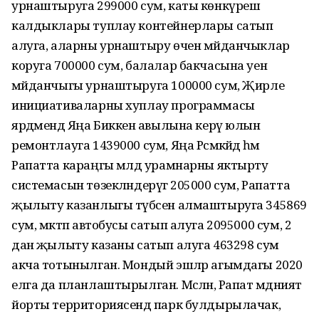
урнаштыруга 299000 сум, каты көнкүреш
калдыклары туплау контейнерлары сатып
алуга, аларны урнаштыру өчен мәйданчыклар
коруга 700000 сум, балалар бакчасына уен
мәйданчыгы урнаштыруга 100000 сум, Җирле
инициативаларны хуплау программасы
ярдәмендә Яңа Биккенә авылына керү юлын
ремонтлауга 1439000 сум, Яңа Рәсмәкәйдә һәм
Рапатта караңгы мәлдә урамнарны яктырту
системасын төзекләндерүгә 205000 сум, Рапатта
җылыту казанлыгы түбәсен алмаштыруга 345869
сум, мәктәп автобусы сатып алуга 2095000 сум, 2
данә җылыту казаны сатып алуга 463298 сум
акча тотынылган. Мондый эшләр агымдагы 2020
елга да планлаштырылган. Мәсәлән, Рапат мәдәният
йорты территориясендә парк булдырылачак,