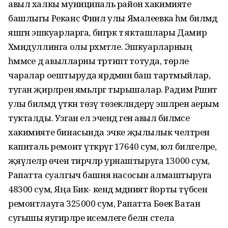
авыл халкы муниципаль район хакимияте
башлыгы Реканс Фәнил улы Ямалеевка һәм биләмәдә
яшәгән эшкуарларга, бигрәк тә якташлары Дамир
Хәмидуллинга олы рәхмәтле. Эшкуарларның
һәммәсе дә авылларны тәртиптә тотуда, төрле
чаралар оештыруда ярдәмнән баш тартмыйлар,
туган җирләрен ямьләргә тырышалар. Радим Рәшит
улы биләмәдә үткән төзү төзекләндерү эшләренә аерым
тукталды. Узган ел эчендә генә авыл биләмәсе
хакимияте бинасында эчке җылылык челтәренә
капиталь ремонт үткәрүгә 17640 сум, юл билгеләре,
җәяүлеләр өчен тирәчләр урнаштыруга 13000 сум,
Рапатта суалгыч башня насосын алмаштыруга
48300 сум, Яңа Бик- кенәдә мәдәният йорты түбәсен
ремонтлауга 325000 сум, Рапатта Бөек Ватан
сугышы яугирләре исемлеге белән стела