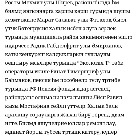
Рөстәм Мөхәмит улы Ширәев, районыбызда һәм
биләмәдә янгыннарга каршы көрәш турында шушы
хезмәт вәкиле Марат Салават улы Фәттахов, быел
үтәчәк Бөтенрусия халык исәбен алуга әзерлек
турында муниципаль район хакимиятенең эшләр
идарәчесе Радик Габделфәрит улы Әмирханов,
каты көнкүреш калдыкларын туплауны
оештыру мәсьәләләре турында “Экология Т” төбәк
операторы вәкиле Ринат Тимершәриф улы
Баһманов, пенсия һәм пособиеләр түләү тәртибе
турында РФ Пенсия фонды идарәлегенең
райондагы оешмасы начальнигы Ләйсән Равил
кызы Мостафина сөйләп үттеләр. Халык белән
аралашу сорауларга җавап бирү төрендә дәвам
итте. Биләмәдә яшәүчеләрне юллар ремонтлау,
мәдәният йорты түбәсен тәртипкә китерү, күпер