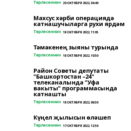
Төрлесеннән
20 ОКТЯБРЯ 2022, 04:40
Махсус хәрби операциядә
катнашучыларга рухи ярдәм
Төрлесеннән
18 ОКТЯБРЯ 2022, 11:05
Тәмәкенең зыяны турында
Төрлесеннән
18 ОКТЯБРЯ 2022, 10:50
Район Советы депутаты
"Башкортостан –24"
телеканалында "Уфа
вакыты" программасында
катнашты
Төрлесеннән
18 ОКТЯБРЯ 2022, 06:50
Күңел җылысын өләшеп
Төрлесеннән
17 ОКТЯБРЯ 2022, 12:50