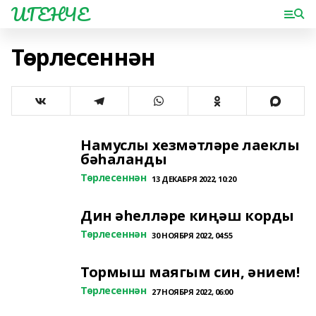
ИГЕНЧЕ
Төрлесеннән
Намуслы хезмәтләре лаеклы
бәһаланды
Төрлесеннән
13 ДЕКАБРЯ 2022, 10:20
Дин әһелләре киңәш корды
Төрлесеннән
30 НОЯБРЯ 2022, 04:55
Тормыш маягым син, әнием!
Төрлесеннән
27 НОЯБРЯ 2022, 06:00