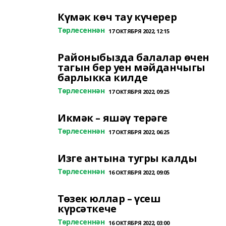
Күмәк көч тау күчерер
Төрлесеннән
17 ОКТЯБРЯ 2022, 12:15
Районыбызда балалар өчен
тагын бер уен мәйданчыгы
барлыкка килде
Төрлесеннән
17 ОКТЯБРЯ 2022, 09:25
Икмәк – яшәү терәге
Төрлесеннән
17 ОКТЯБРЯ 2022, 06:25
Изге антына тугры калды
Төрлесеннән
16 ОКТЯБРЯ 2022, 09:05
Төзек юллар – үсеш
күрсәткече
Төрлесеннән
16 ОКТЯБРЯ 2022, 03:00