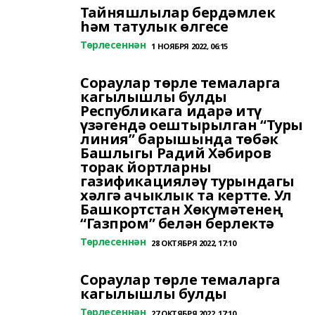
Тайняшлылар бердәмлек
һәм татулык өлгесе
Төрлесеннән
1 НОЯБРЯ 2022, 06:15
Сораулар төрле темаларга
кагылышлы булды
Республикага идарә итү
үзәгендә оештырылган “Туры
линия” барышында төбәк
Башлыгы Радий Хәбиров
торак йортларны
газификацияләү турындагы
хәлгә ачыклык та кертте. Ул
Башкортстан Хөкүмәтенең
“Газпром” белән берлектә
Төрлесеннән
28 ОКТЯБРЯ 2022, 17:10
Сораулар төрле темаларга
кагылышлы булды
Төрлесеннән
27 ОКТЯБРЯ 2022, 17:10