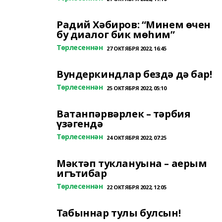
Радий Хәбиров: “Минем өчен
бу диалог бик мөһим”
Төрлесеннән
27 ОКТЯБРЯ 2022, 16:45
Вундеркиндлар бездә дә бар!
Төрлесеннән
25 ОКТЯБРЯ 2022, 05:10
Ватанпәрвәрлек – тәрбия
үзәгендә
Төрлесеннән
24 ОКТЯБРЯ 2022, 07:25
Мәктәп туклануына – аерым
игътибар
Төрлесеннән
22 ОКТЯБРЯ 2022, 12:05
Табыннар тулы булсын!