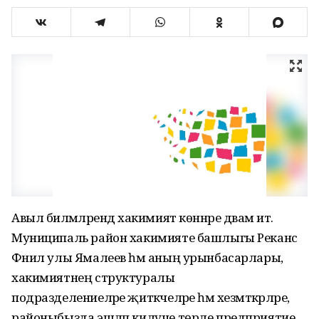
Авыл биләмәләрендә хакимият көннәре дәвам итә.
Муниципаль район хакимияте башлыгы Реканс
Фәнил улы Ямалеев һәм аның урынбасарлары,
хакимиятнең структуралы
подразделениеләре җитәкчеләре һәм хезмәткәрләре,
районыбызда эшләп килүче төрле предприятие,