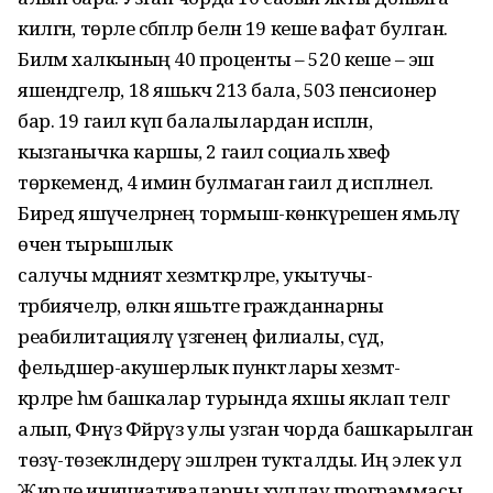
килгән, төрле сәбәпләр белән 19 кеше вафат булган.
Биләмә халкының 40 проценты – 520 кеше – эш
яшендәгеләр, 18 яшькәчә 213 бала, 503 пенсионер
бар. 19 гаилә күп балалылардан исәпләнә,
кызганычка каршы, 2 гаилә социаль хәвеф
төркемендә, 4 имин булмаган гаилә дә исәпләнелә.
Биредә яшәүчеләрнең тормыш-көнкүрешен ямьләү
өчен тырышлык
салучы мәдәният хезмәткәрләре, укытучы-
тәрбиячеләр, өлкән яшьтәге гражданнарны
реабилитацияләү үзәгенең филиалы, сәүдә,
фельдшер-акушерлык пунктлары хезмәт-
кәрләре һәм башкалар турында яхшы яклап телгә
алып, Фәнүз Фәйрүз улы узган чорда башкарылган
төзү-төзекләндерү эшләренә тукталды. Иң элек ул
Җирле инициативаларны хуплау программасы