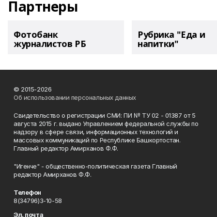
Партнеры
Фотобанк
Рубрика "Еда и
журналистов РБ
напитки"
© 2015-2026
Об использовании персональных данных
Свидетельство о регистрации СМИ: ПИ № ТУ 02 - 01387 от 5
августа 2015 г. выдано Управлением федеральной службы по
надзору в сфере связи, информационных технологий и
массовых коммуникаций по Республике Башкортостан.
Главный редактор Амирханов Ф.Ф.
"Игенче" - общественно-политическая газета Главный
редактор Амирханов Ф.Ф.
Телефон
8(34796)3-10-58
Эл. почта