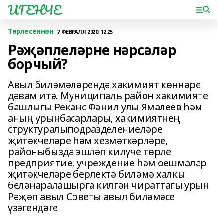
ИГЕНЧЕ
Төрлесеннән
7 ФЕВРАЛЯ 2020, 12:25
Рәҗәплеләрне нәрсәләр
борчый?
Авыл биләмәләрендә хакимият көннәре
дәвам итә. Муниципаль район хакимияте
башлыгы Реканс Фәнил улы Ямалеев һәм
аның урынбасарлары, хакимиятнең
структуралыподразделениеләре
җитәкчеләре һәм хезмәткәрләре,
районыбызда эшләп килүче төрле
предприятие, учреждение һәм оешмалар
җитәкчеләре берлектә биләмә халкы
беләнаралашырга килгән чираттагы урын
Рәҗәп авыл Советы авыл биләмәсе
үзәгендәге