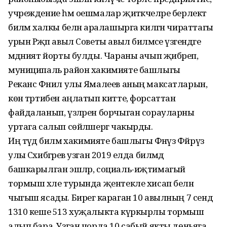
учреждение һәм оешмалар җитәкчеләре берлектә
биләмә халкы белән аралашырга килгән чираттагы
урын Рәҗәп авыл Советы авыл биләмәсе үзәгендәге
мәдәният йорты булды. Чараны ачып җибәреп,
муниципаль район хакимияте башлыгы
Реканс Фәнил улы Ямалеев аның максатларын,
көн тәртибен аңлатып китте, форсаттан
файдаланып, үзләрен борчыган сорауларны
уртага салып сөйләшергә чакырды.
Иң тәүдә биләмә хакимияте башлыгы Фәнүз Фәйрүз
улы Сәхибгәрәев узган 2019 елда биләмәдә
башкарылган эшләр, социаль-иҗтимагый
тормыш хәле турында җентекле хисап белән
чыгыш ясады. Бирегә караган 10 авылның 7 сендә
1310 кеше 513 хуҗалыкта күркырлы тормыш
алып бара. Узган чорда 10 сабый якты дөньяга