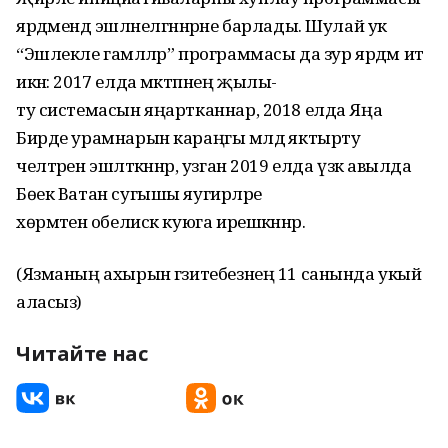
ярдәмендә эшләнелгәннәрне барлады. Шулай ук
“Эшлекле гамәлләр” программасы да зур ярдәм итә
икән: 2017 елда мәктәпнең җылы-
ту системасын яңартканнар, 2018 елда Яңа
Бирде урамнарын караңгы мәлдә яктырту
челтәрен эшләткәннәр, узган 2019 елда үзәк авылда
Бөек Ватан сугышы яугирләре
хөрмәтенә обелиск куюга ирешкәннәр.
(Язманың ахырын гәзитебезнең 11 санында укый
аласыз)
Читайте нас