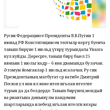
Русия Федерациясе Президенты В.В.Путин 1
июньдә РФ Конститициясенә төзәтмәләр кертү буенча
тавыш бирүне 1 июльдә үткәрү турындагы Указга
кул куйды. Дөресрәге, тавыш бирү быел 25
июньнән 1 июльгә кадәр – 6 көн дәвамында булачак.
Ә гомум йомгаклар 1 июльдә ясалачак. Ру сия
Президентының матбугат сәр катибе Дмитрий
Песков ул көн ял көне итеп игълан ителәчәге
турын да да белдерде. Тавыш бирүнең мондый
ва риантына дөньякүләм пандемия
шартларында илебездә игълан ителгән югары