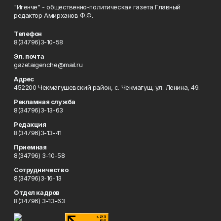
"Игенче" - общественно-политическая газета Главный
редактор Амирханов Ф.Ф.
Телефон
8(34796)3-10-58
Эл. почта
gazetaigenche@mail.ru
Адрес
452200 Чекмагушевский район, с. Чекмагуш, ул. Ленина, 49.
Рекламная служба
8(34796)3-13-63
Редакция
8(34796)3-13-41
Приемная
8(34796) 3-10-58
Сотрудничество
8(34796)3-16-13
Отдел кадров
8(34796) 3-13-63