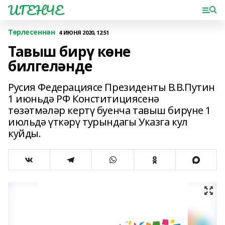
ИГЕНЧЕ
Төрлесеннән
4 ИЮНЯ 2020, 12:51
Тавыш бирү көне
билгеләнде
Русия Федерациясе Президенты В.В.Путин
1 июньдә РФ Конститициясенә
төзәтмәләр кертү буенча тавыш бирүне 1
июльдә үткәрү турындагы Указга кул
куйды.