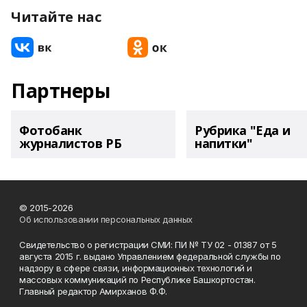
Читайте нас
Партнеры
Фотобанк
Рубрика "Еда и
журналистов РБ
напитки"
© 2015-2026
Об использовании персональных данных
Свидетельство о регистрации СМИ: ПИ № ТУ 02 - 01387 от 5
августа 2015 г. выдано Управлением федеральной службы по
надзору в сфере связи, информационных технологий и
массовых коммуникаций по Республике Башкортостан.
Главный редактор Амирханов Ф.Ф.