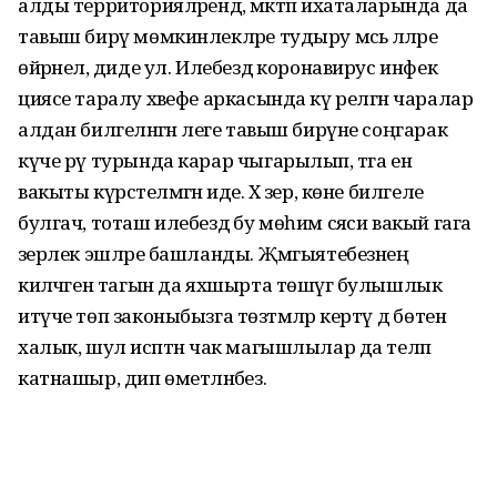
алды территорияләрендә, мәктәп ихаталарында да
тавыш бирү мөмкинлекләре тудыру мәсьә ләләре
өйрәнелә, диде ул. Илебездә коронавирус инфек
циясе таралу хәвефе аркасында кү релгән чаралар
алдан билгеләнгән әлеге тавыш бирүне соңгарак
күче рү турында карар чыгарылып, тәга ен
вакыты күрсәтелмәгән иде. Хә зер, көне билгеле
булгач, тоташ илебездә бу мөһим сәяси вакый гага
әзерлек эшләре башланды. Җәмгыятебезнең
киләчәген тагын да яхшырта төшүгә булышлык
итүче төп законыбызга төзәтмәләр кертү дә бөтен
халык, шул исәптән чак магышлылар да теләп
катнашыр, дип өметләнәбез.