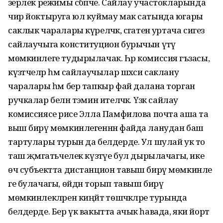
әзерлек режимы сәбәпче. Сайлау участокларында
чир йоктыруга юл куймау мак сатында югары
саклык чаралары күреләчәк, сәгатенә уртача сигез
сайлаучыга конституцион бурычын үтәү
мөмкинлеге тудырылачак. Һәр комиссия әгъзасы,
күзәтчеләр һәм сайлаучылар шәхси саклану
чаралары һәм бер тапкыр фай далана торган
ручкалар белән тәэмин ителәчәк. Үзәк сайлау
комиссиясе рәисе Элла Памфилова почта аша та
выш бирү мөмкинлегеннән файда ланудан баш
тартулары турын да белдерде. Ул шулай ук то
таш җәмәгатьчелек күзәтүе бул дырылачагы, ике
өч субъектта дистанцион тавыш бирү мөмкинле
ге булачагы, өйдән торып тавыш бирү
мөмкинлекләрен киңәйтә төшәчәкләре турында
белдерде. Бер үк вакытта ачык һавада, яки йорт