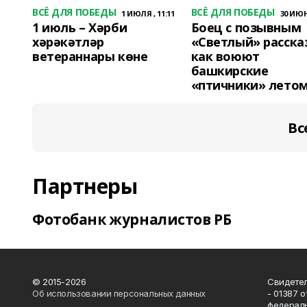
ВСЁ ДЛЯ ПОБЕДЫ
ВСЁ ДЛЯ ПОБЕДЫ
1 ИЮЛЯ , 11:11
30 ИЮНЯ
1 июль – Хәрби
Боец с позывным
хәрәкәтләр
«Светлый» расска
ветераннары көне
как воюют
башкирские
«птичники» лето
Вс
Партнеры
Фотобанк журналистов РБ
© 2015-2026
Свидетел
Об использовании персональных данных
- 01387 
федераль