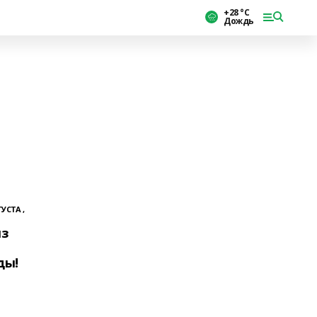
+28 °С
Дождь
ГУСТА ,
ыз
ды!