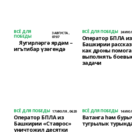
ВСЁ ДЛЯ
ВСЁ ДЛЯ ПОБЕДЫ
24 ИЮЛЯ
3 АВГУСТА ,
ПОБЕДЫ
07:07
Оператор БПЛА из
Яугирләргә ярдәм –
Башкирии рассказ
игътибар үзәгендә
как дроны помог
выполнять боевы
задачи
ВСЁ ДЛЯ ПОБЕДЫ
ВСЁ ДЛЯ ПОБЕДЫ
17 ИЮЛЯ , 06:20
14 ИЮЛЯ
Оператор БПЛА из
Ватанга һәм буры
Башкирии «Ставрос»
тугрылык турынд
уничтожил десятки