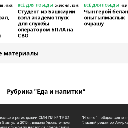
ВСЁ ДЛЯ ПОБЕДЫ
ВСЁ ДЛЯ ПОБЕДЫ
 , 13:05
24 ИЮНЯ , 13:45
16 И
Студент из Башкирии
Чын герой белә
зал,
взял академотпуск
онытылмаслык
для службы
очрашу
оператором БПЛА на
м
СВО
е материалы
Рубрика "Еда и напитки"
ьство о регистрации СМИ: ПИ № ТУ 02
"Игенче" - общественно-п
от 5 августа 2015 г. выдано Управлением
Главный редактор Амирха
ной службы по надзору в сфере связи,