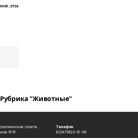
ЮНЯ , 07:36
н
Рубрика "Животные"
олитическая газета
Телефон
нов Ф.Ф.
8(34796)3-10-58