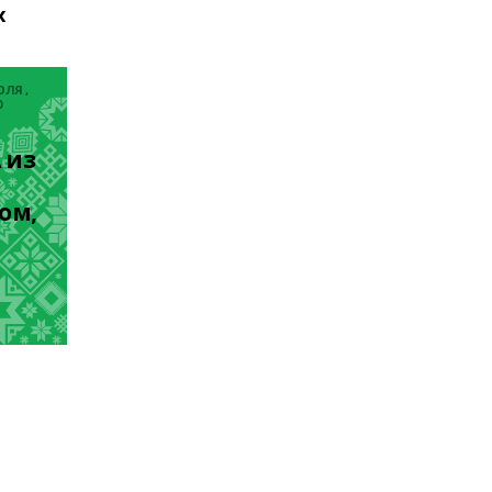
х
ЮЛЯ ,
0
из 
ом, 