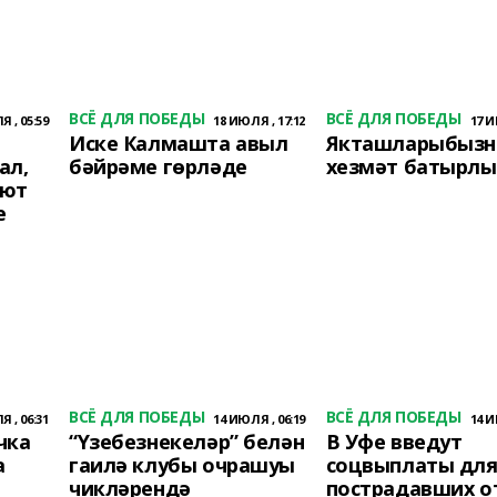
ВСЁ ДЛЯ ПОБЕДЫ
ВСЁ ДЛЯ ПОБЕДЫ
 , 05:59
18 ИЮЛЯ , 17:12
17 И
Иске Калмашта авыл
Якташларыбыз
ал,
бәйрәме гөрләде
хезмәт батырл
ают
е
ВСЁ ДЛЯ ПОБЕДЫ
ВСЁ ДЛЯ ПОБЕДЫ
 , 06:31
14 ИЮЛЯ , 06:19
14 И
чка
“Үзебезнекеләр” белән
В Уфе введут
а
гаилә клубы очрашуы
соцвыплаты дл
чикләрендә
пострадавших о