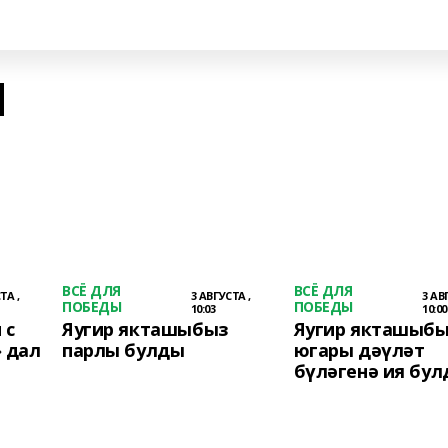
Ы
ВСЁ ДЛЯ
ВСЁ ДЛЯ
ТА ,
3 АВГУСТА ,
3 АВ
ПОБЕДЫ
ПОБЕДЫ
10:03
10:00
 с
Яугир якташыбыз
Яугир якташыб
 дал
парлы булды
югары дәүләт
бүләгенә ия бул