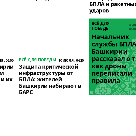
БПЛА и ракетны
ударов
ВСЁ ДЛЯ
4 И
ПОБЕДЫ
06:0
Начальник 
службы БПЛА 
Башкирии 
рассказал о т
ВСЁ ДЛЯ ПОБЕДЫ
 , 06:00
10 ИЮЛЯ , 04:20
как дроны 
кирии
Защита критической
переписали 
ом
инфраструктуры от
и их
БПЛА: жителей
правила
Башкирии набирают в
БАРС