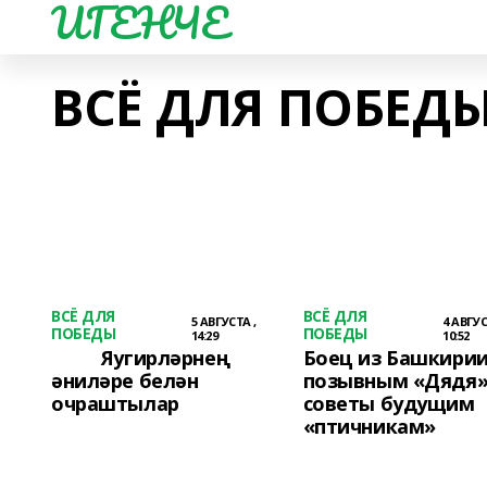
ИГЕНЧЕ
ВСЁ ДЛЯ ПОБЕД
ВСЁ ДЛЯ
ВСЁ ДЛЯ
5 АВГУСТА ,
4 АВГУС
ПОБЕДЫ
ПОБЕДЫ
14:29
10:52
Яугирләрнең
Боец из Башкирии
әниләре белән
позывным «Дядя»
очраштылар
советы будущим
«птичникам»